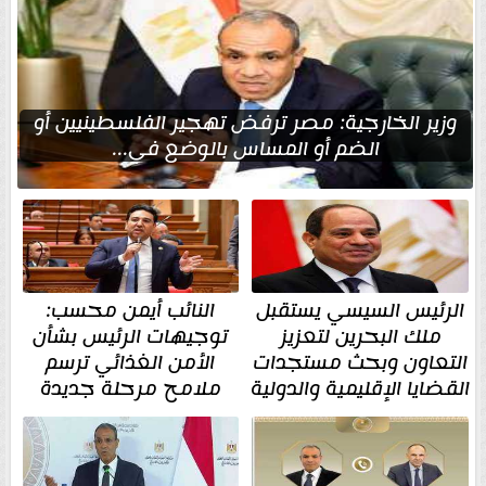
وزير الخارجية: مصر ترفض تهجير الفلسطينيين أو
الضم أو المساس بالوضع في...
الرئيس السيسي يستقبل
النائب أيمن محسب:
ملك البحرين لتعزيز
توجيهات الرئيس بشأن
التعاون وبحث مستجدات
الأمن الغذائي ترسم
القضايا الإقليمية والدولية
ملامح مرحلة جديدة