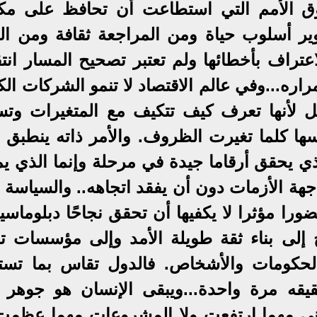
وق الأمم التي استطاعت أن تحافظ على مكان
ر أسلوب حياة ومن المراجعة ثقافة ومن الت
تراف بأخطائها ولم تعتبر تصحيح المسار انتق
اره...وفي عالم الاقتصاد لا تنمو الشركات ال
ل لأنها تعرف كيف تتكيف مع المتغيرات وتس
سها كلما تغيرت الظروف. والأمر ذاته ينطبق 
ذي يحقق أرقاما جيدة في مرحلة وإنما الذي يم
جهة الأزمات دون أن يفقد اتجاهه.. والسياسة 
ضورا مؤثرا لا يكفيها أن تحقق نجاحًا دبلوماسيا
تاج إلى بناء ثقة طويلة الأمد وإلى مؤسسات ت
الحكومات والأشخاص. فالدول تقاس بما تست
قيقه مرة واحدة...ويبقى الإنسان هو جوهر 
مباني مهما ارتفعت ولا المشروعات مهما عظمت