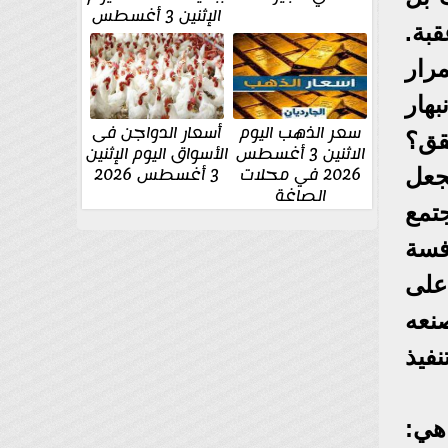
الإثنين 3 أغسطس
بة.
رار
بهار
سعر الذهب اليوم
أسعار الدواجن فى
قق؟
الاثنين 3 أغسطس
الأسواق اليوم الإثنين
2026 في محلات
3 أغسطس 2026
جعل
الصاغة
جتمع
فسة
على
نعه
فيذ
هي: