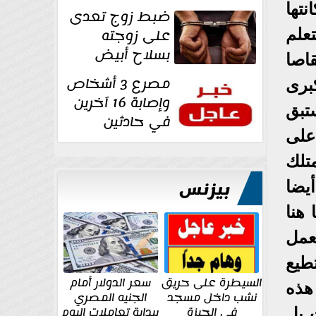
غرفة تغيير
تها
ضبط زوج تعدى
الملابس بمحل في...
على زوجته
علم
بسلاح أبيض
اصا
وأصابها بجرح
مصرع 3 أشخاص
كبرى
قطعي في الوجه...
وإصابة 16 آخرين
تبق
في حادثين
على
بالشرقية اليوم
تلك
بيزنس
أيضا
 هنا
عمل
طيع
السيطرة على حريق
سعر الدولار أمام
هذه
نشب داخل مسجد
الجنيه المصري
في الجيزة
ببداية تعاملات اليوم
 بل