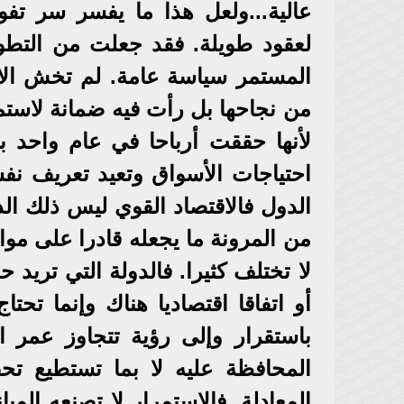
عالية...ولعل هذا ما يفسر سر تف
لعقود طويلة. فقد جعلت من التطوي
المستمر سياسة عامة. لم تخش الاع
من نجاحها بل رأت فيه ضمانة لاستمر
لأنها حققت أرباحا في عام واحد ب
احتياجات الأسواق وتعيد تعريف نف
الدول فالاقتصاد القوي ليس ذلك ال
من المرونة ما يجعله قادرا على موا
لا تختلف كثيرا. فالدولة التي تريد ح
أو اتفاقا اقتصاديا هناك وإنما تح
باستقرار وإلى رؤية تتجاوز عمر 
المحافظة عليه لا بما تستطيع تح
المعادلة. فالاستمرار لا تصنعه ال