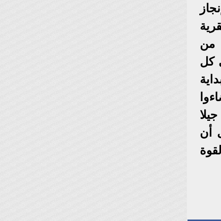
جاز
رية
 من
 كل
داية
اءوا
يلا
 أن
قوة