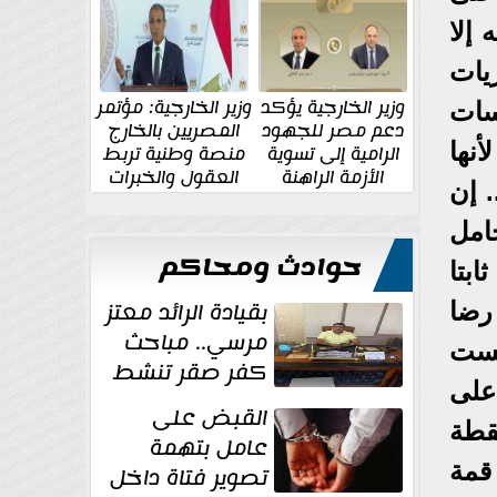
الإقليمية والدولية
جديدة
 إلا
يات
وزير الخارجية يؤكد
وزير الخارجية: مؤتمر
سات
دعم مصر للجهود
المصريين بالخارج
نها
الرامية إلى تسوية
منصة وطنية تربط
الأزمة الراهنة
العقول والخبرات
 إن
المصرية بالدولة
جامل
حوادث ومحاكم
بتا
بقيادة الرائد معتز
رضا
مرسي.. مباحث
يست
كفر صقر تنشط
على
بقوة وتوجه
القبض على
ضربات أمنية...
قطة
عامل بتهمة
قمة
تصوير فتاة داخل