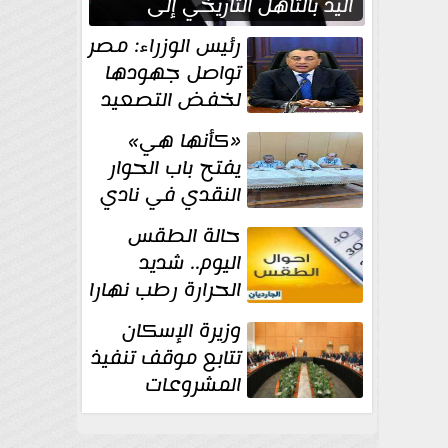
اليد بالتأهل التاريخي إلى
نصف نهائي كأس العالم
رئيس الوزراء: مصر
تواصل جهودها
لخفض التصعيد
والحفاظ على
«كأنها هي»
الاستقرار الإقليمي
يفتح باب الحوار
النقدي في نادي
أدب مصر الجديدة
حالة الطقس
اليوم.. شديد
الحرارة رطب نهارا
مائل للحرارة رطب
وزيرة الإسكان
ليلا.. و...
تتابع موقف تنفيذ
المشروعات
والخطة
الاستثمارية للجهاز المركزي