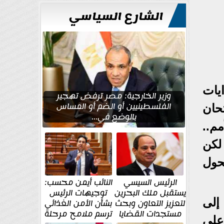
للتعمير
الشارع السياسي
ايات
وزير الخارجية: مصر ترفض تهجير
الفلسطينيين أو الضم أو المساس
حان
بالوضع في...
م..
لكن
حول
الرئيس السيسي
النائب أيمن محسب:
يستقبل ملك البحرين
توجيهات الرئيس
 إلى
لتعزيز التعاون وبحث
بشأن الأمن الغذائي
مستجدات القضايا
ترسم ملامح مرحلة
 على