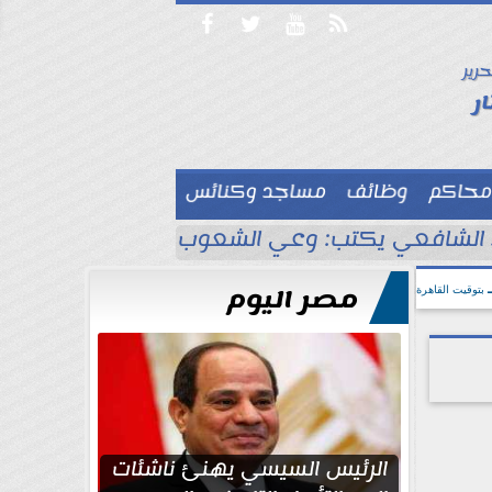




حرير

ر
محاكم
وظائف
مساجد وكنائس

لشافعي يكتب: وعي الشعوب لا يُقاس بالعناكب و
مصر اليوم
بتوقيت القاهرة
الرئيس السيسي يهنئ ناشئات