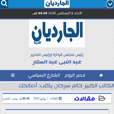




الأحد 9 أغسطس 2026
02:06 صـ
رئيس مجلس الإدارة ورئيس التحرير
عبد النبى عبد الستار

مصر اليوم
الشارع السياسي

الكاتب الكبير حاتم سرحان يكتب: أصالحك على إيه و
مقالات
الثلاثاء، 7 يوليو 2026
06:46 مـ
بتوقيت القاهرة
2026-07-07 18:46:32