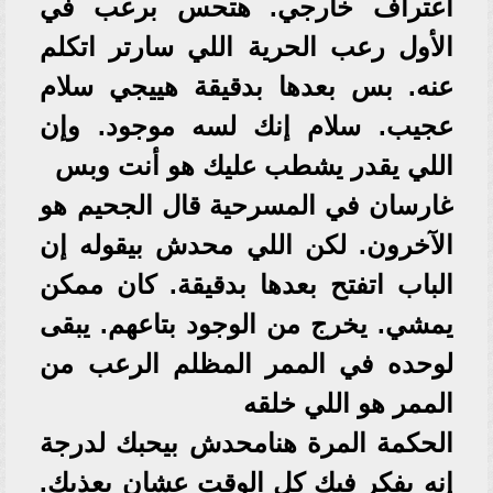
اعتراف خارجي. هتحس برعب في
الأول رعب الحرية اللي سارتر اتكلم
عنه. بس بعدها بدقيقة هييجي سلام
عجيب. سلام إنك لسه موجود. وإن
اللي يقدر يشطب عليك هو أنت وبس
غارسان في المسرحية قال الجحيم هو
الآخرون. لكن اللي محدش بيقوله إن
الباب اتفتح بعدها بدقيقة. كان ممكن
يمشي. يخرج من الوجود بتاعهم. يبقى
لوحده في الممر المظلم الرعب من
الممر هو اللي خلقه
الحكمة المرة هنامحدش بيحبك لدرجة
إنه يفكر فيك كل الوقت عشان يعذبك.