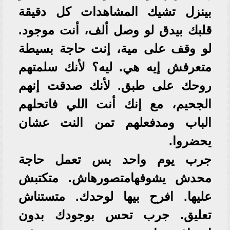
بينزل تشيك المشاهدات كل دقيقة
قلبك بيدق لو وصل ألف، أنت موجود.
لو وقف على مية، إنت حاجة بسيطة
متعرفش إيه هي. ليه؟ لأنك سلمتهم
روحك على طبق. لأنك صدقت إنهم
الجحيم، مع إنك أنت اللي فاتحلهم
الباب ومدفعلهم تمن النت عشان
يحضروا.
جرب يوم واحد بس تعمل حاجة
محدش يشوفهامتصورهاش. متكتبش
عليها. افرح بيها لوحدك. متستناش
تعليق. جرب تحس بوجودك بدون