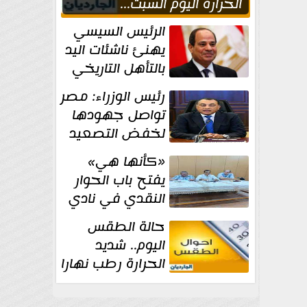
الحراره اليوم السبت...
العظمى في القاهره 36
الرئيس السيسي
درجة
يهنئ ناشئات اليد
بالتأهل التاريخي
إلى نصف نهائي
رئيس الوزراء: مصر
كأس العالم
تواصل جهودها
لخفض التصعيد
والحفاظ على
«كأنها هي»
الاستقرار الإقليمي
يفتح باب الحوار
النقدي في نادي
أدب مصر الجديدة
حالة الطقس
اليوم.. شديد
الحرارة رطب نهارا
مائل للحرارة رطب
ليلا.. و...