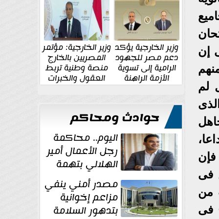
الإقليمية والدولية
جديدة
ميع
 فالامتحان
وزير الخارجية يؤكد
وزير الخارجية: مؤتمر
 إن
دعم مصر للجهود
المصريين بالخارج
الرامية إلى تسوية
منصة وطنية تربط
نهم
الأزمة الراهنة
العقول والخبرات
 لم
المصرية بالدولة
لذى
حوادث ومحاكم
اهل
اليوم.. محاكمة
عا،
رجل الأعمال أمير
 فإن
الهلالي بتهمة
ن فى
غسل الأموال
مصدر أمني ينفي
 من
مزاعم إخوانية
بتدهور السلامة
 فى