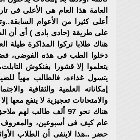
العامة هذا العام هى الأعلى فى تا
على طريقة (حادى بادى ) أى أن الط
هناك طلابا تركوا المذاكرة طيلة ال
دخلوا الطب فى هذه الفوضى، فضلا
يتعلموا إلا قشورا بفنكوش التابلت
يتسول غذاءه، فالطالب مهيأ للضيا
إمكاناته العلمية والثقافية والاج
والامتحانات تعجيزية لا ينفع معها إ
هناك نحو 97 ألف طالب له
عام كيف فى أسبوعين، والمعروف
حضر ..هذا لاينفى أن الطلاب الأو