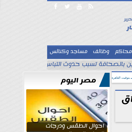




حرير

ر
محاكم
وظائف
مساجد وكنائس

لين بالصحافة تسبب حدوث التباس ويجب تصحيح ا
مصر اليوم
بتوقيت القاهرة
اق
احوال الطقس ودرجات