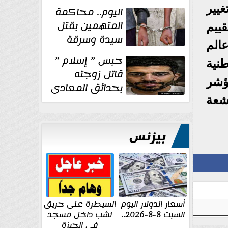
الإنشائية لأحد
غيير
اليوم.. محاكمة
مراكز الإصلاح والتأهيل
المتهمين بقتل
ييم
سيدة وسرقة
عالم
ذهبها في بولاق
حبس ” إسلام ”
طنية
الدكرور
قاتل زوجته
ؤشر
بحدائق المعادى
١٥ يوم أخرى
شعة
على...
بيزنس
أسعار الدولار اليوم
السيطرة على حريق
السبت 8-8-2026..
نشب داخل مسجد
في الجيزة