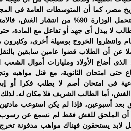
ريخ مصر، كما أن المتوسطات العامة فى المجا
أعلى كثيرا من الأعوام السابقة..وتتحمل الوزارة 90% من انتشار الغش،
الب لا يبذل أى جهد أو تفاعل مع المادة، حتى
عام وانتظروا الخروج بوسيلة أخرى، وكثيرون م
 عن أن الطلاب قضوا عامين سابقين بالنقل
، الذى أضاع الأولاد ومليارات أموال الشعب ا
ع حتى امتحان الثانوية، مع قتل مواهبه وتج
تماعية فى امتحان أصم لا يطلب فكرا أو إبدا
لا الغش، أما الطالب الشريف فلا مكان له. لذلك
م ملاحق بعد أسبوعين، فإذا لم يكن استوعب مادتي
 أن الملحق للغش فقط لم نسمع عن رسوب
ائل لابد يستحقون فهناك مواهب مدفونة تخرج