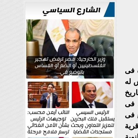
الشارع السياسي
وزير الخارجية: مصر ترفض تهجير
الفلسطينيين أو الضم أو المساس
 فى
بالوضع في...
ش له
ريخ
ء فى
الرئيس السيسي
النائب أيمن محسب:
 فى
يستقبل ملك البحرين
توجيهات الرئيس
لتعزيز التعاون وبحث
بشأن الأمن الغذائي
قرية
مستجدات القضايا
ترسم ملامح مرحلة
نوية