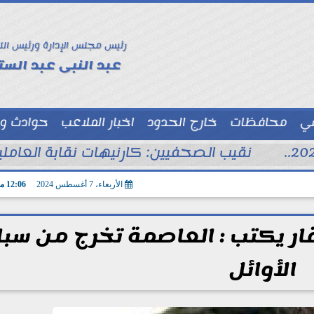
رئيس مجلس الإدارة ورئيس الت
عبد النبى عبد الستا
سي
محافظات
خارج الحدود
اخبار الملاعب
حوادث و
توك شو
نقيب الصحفيين: كارنيهات نقابة العام
الأربعاء، 7 أغسطس 2024
12:06 مـ
قار يكتب : العاصمة تخرج من سب
الأوائل