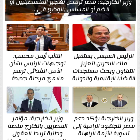
وزير الخارجية: مصر ترفض تهجير الفلسطينيين أو
الضم أو المساس بالوضع في...
الرئيس السيسي يستقبل
النائب أيمن محسب:
ملك البحرين لتعزيز
توجيهات الرئيس بشأن
التعاون وبحث مستجدات
الأمن الغذائي ترسم
القضايا الإقليمية والدولية
ملامح مرحلة جديدة
وزير الخارجية يؤكد دعم
وزير الخارجية: مؤتمر
مصر للجهود الرامية إلى
المصريين بالخارج منصة
تسوية الأزمة الراهنة
وطنية تربط العقول