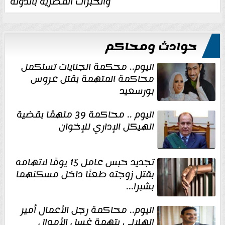
والخبرات المصرية بالدولة
حوادث ومحاكم
اليوم.. محكمة الجنايات تستكمل
محاكمة المتهمة بقتل عروس
بورسعيد
اليوم .. محاكمة 39 متهمًا بقضية
الهيكل الإداري للإخوان
تجديد حبس عامل 15 يومًا لاتهامه
بقتل زوجته طعنًا داخل مسكنهما
بشبرا...
اليوم.. محاكمة رجل الأعمال أمير
الهلالي بتهمة غسل الأموال