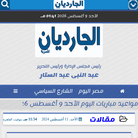




الأحد 9 أغسطس 2026
01:41 مـ
رئيس مجلس الإدارة ورئيس التحرير
عبد النبى عبد الستار

مصر اليوم
الشارع السياسي

محمد شريف...
مواعيد مباريات اليوم الأحد 9 أغسطس 2026
مقالات
الأحد، 11 أغسطس 2024
11:54 صـ
بتوقيت القاهرة
2024-08-11 11:54:36