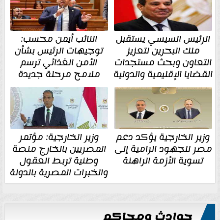
الرئيس السيسي يستقبل
النائب أيمن محسب:
ملك البحرين لتعزيز
توجيهات الرئيس بشأن
التعاون وبحث مستجدات
الأمن الغذائي ترسم
القضايا الإقليمية والدولية
ملامح مرحلة جديدة
وزير الخارجية يؤكد دعم
وزير الخارجية: مؤتمر
مصر للجهود الرامية إلى
المصريين بالخارج منصة
تسوية الأزمة الراهنة
وطنية تربط العقول
والخبرات المصرية بالدولة
حوادث ومحاكم