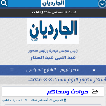




السبت 8 أغسطس 2026
10:13 صـ
رئيس مجلس الإدارة ورئيس التحرير
عبد النبى عبد الستار

مصر اليوم
الشارع السياسي

أسعار الدولار اليوم السبت 8-8-2026..
حوادث ومحاكم
الخميس، 29 أغسطس 2024
01:21 مـ
بتوقيت القاهرة
2024-08-29 13:21:39