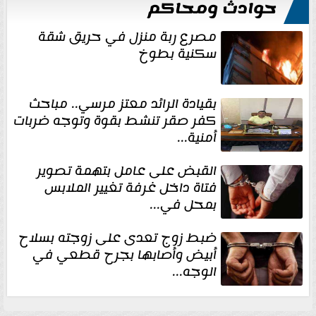
حوادث ومحاكم
مصرع ربة منزل في حريق شقة
سكنية بطوخ
بقيادة الرائد معتز مرسي.. مباحث
كفر صقر تنشط بقوة وتوجه ضربات
أمنية...
القبض على عامل بتهمة تصوير
فتاة داخل غرفة تغيير الملابس
بمحل في...
ضبط زوج تعدى على زوجته بسلاح
أبيض وأصابها بجرح قطعي في
الوجه...