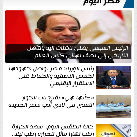
مصر اليوم
الرئيس السيسي يهنئ ناشئات اليد بالتأهل
التاريخي إلى نصف نهائي كأس العالم
رئيس الوزراء: مصر تواصل جهودها
لخفض التصعيد والحفاظ على
الاستقرار الإقليمي
«كأنها هي» يفتح باب الحوار
النقدي في نادي أدب مصر الجديدة
حالة الطقس اليوم.. شديد الحرارة
رطب نهارا مائل للحرارة رطب ليلا..