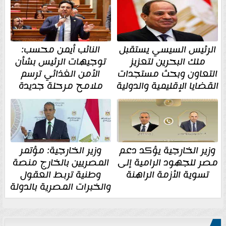
الرئيس السيسي يستقبل
النائب أيمن محسب:
ملك البحرين لتعزيز
توجيهات الرئيس بشأن
التعاون وبحث مستجدات
الأمن الغذائي ترسم
القضايا الإقليمية والدولية
ملامح مرحلة جديدة
وزير الخارجية يؤكد دعم
وزير الخارجية: مؤتمر
مصر للجهود الرامية إلى
المصريين بالخارج منصة
تسوية الأزمة الراهنة
وطنية تربط العقول
والخبرات المصرية بالدولة