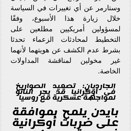
وستارمر عن أي تغييرات في السياسة
خلال زيارة هذا الأسبوع، وفقًا
لمسؤولين أمريكيين مطلعين على
التخطيط لمحادثات الزعماء تحدثا
بشرط عدم الكشف عن هويتهما لأنهما
غير مخولين لمناقشة المداولات
الخاصة.
الجارديان: تصعيد الصواريخ
فى أوكرانيا قد يجر الناتو
لمواجهة عسكرية مع روسيا
بايدن يلمح بموافقة
على ضربات أوكرانية