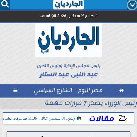




الأحد 9 أغسطس 2026
06:38 مـ
رئيس مجلس الإدارة ورئيس التحرير
عبد النبى عبد الستار

مصر اليوم
الشارع السياسي

رئيس الوزراء يصدر 7 قرارات مهمة
مل مع الصحفيين حاملى كارنيه النقابة
مقالات
الإثنين، 30 سبتمبر 2024
11:36 صـ
بتوقيت القاهرة
2024-09-30 11:36:03