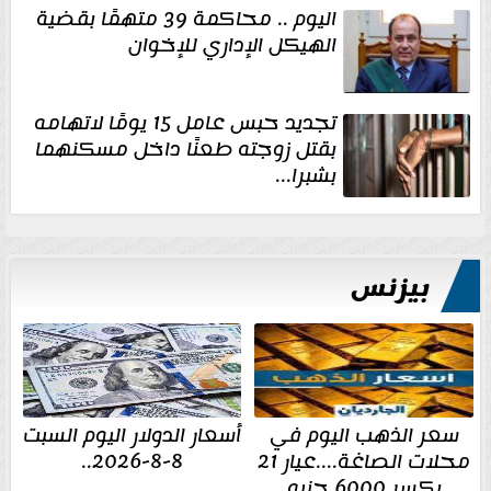
اليوم .. محاكمة 39 متهمًا بقضية
الهيكل الإداري للإخوان
تجديد حبس عامل 15 يومًا لاتهامه
بقتل زوجته طعنًا داخل مسكنهما
بشبرا...
بيزنس
سعر الذهب اليوم في
أسعار الدولار اليوم السبت
محلات الصاغة....عيار 21
8-8-2026..
يكسر 6000 جنيه