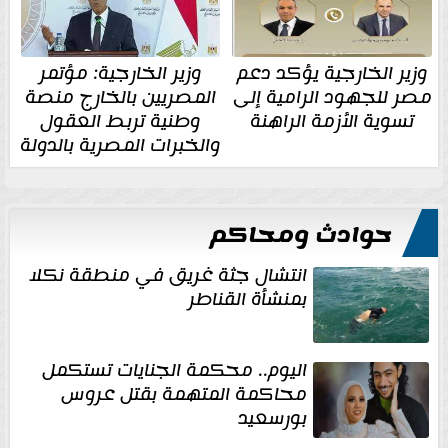
وزير الخارجية يؤكد دعم
وزير الخارجية: مؤتمر
مصر للجهود الرامية إلى
المصريين بالخارج منصة
تسوية الأزمة الراهنة
وطنية تربط العقول
والخبرات المصرية بالدولة
حوادث ومحاكم
انتشال جثة غريق في منطقة نكلا
بمنشأة القناطر
اليوم.. محكمة الجنايات تستكمل
محاكمة المتهمة بقتل عروس
بورسعيد