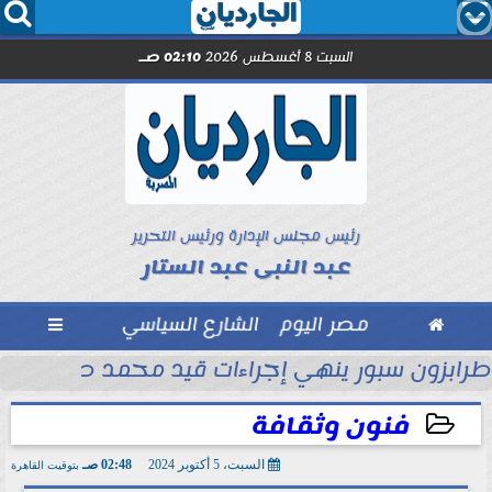




السبت 8 أغسطس 2026
02:10 صـ
رئيس مجلس الإدارة ورئيس التحرير
عبد النبى عبد الستار

مصر اليوم
الشارع السياسي

ماراتي
طرابزون سبور ينهي إجراءات قيد محمد صلاح رسمي
فنون وثقافة
السبت، 5 أكتوبر 2024
02:48 صـ
بتوقيت القاهرة
2024-10-05 02:48:52