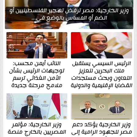
وزير الخارجية: مصر ترفض تهجير الفلسطينيين أو
الضم أو المساس بالوضع في...
الرئيس السيسي يستقبل
النائب أيمن محسب:
ملك البحرين لتعزيز
توجيهات الرئيس بشأن
التعاون وبحث مستجدات
الأمن الغذائي ترسم
القضايا الإقليمية والدولية
ملامح مرحلة جديدة
وزير الخارجية يؤكد دعم
وزير الخارجية: مؤتمر
مصر للجهود الرامية إلى
المصريين بالخارج منصة