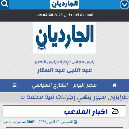




السبت 8 أغسطس 2026
02:28 صـ
رئيس مجلس الإدارة ورئيس التحرير
عبد النبى عبد الستار

مصر اليوم
الشارع السياسي

ماراتي
طرابزون سبور ينهي إجراءات قيد محمد صلاح رسمي
اخبار الملاعب
الخميس، 10 أكتوبر 2024
08:09 صـ
بتوقيت القاهرة
2024-10-10 08:09:50