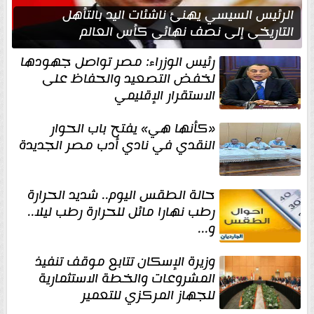
الرئيس السيسي يهنئ ناشئات اليد بالتأهل
التاريخي إلى نصف نهائي كأس العالم
رئيس الوزراء: مصر تواصل جهودها
لخفض التصعيد والحفاظ على
الاستقرار الإقليمي
«كأنها هي» يفتح باب الحوار
النقدي في نادي أدب مصر الجديدة
حالة الطقس اليوم.. شديد الحرارة
رطب نهارا مائل للحرارة رطب ليلا..
و...
وزيرة الإسكان تتابع موقف تنفيذ
المشروعات والخطة الاستثمارية
للجهاز المركزي للتعمير