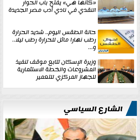
«كأنها هي» يفتح باب الحوار
النقدي في نادي أدب مصر الجديدة
حالة الطقس اليوم.. شديد الحرارة
رطب نهارا مائل للحرارة رطب ليلا..
و...
وزيرة الإسكان تتابع موقف تنفيذ
المشروعات والخطة الاستثمارية
للجهاز المركزي للتعمير
الشارع السياسي