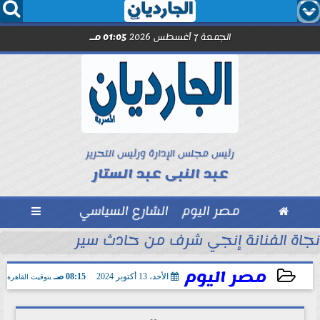




الجمعة 7 أغسطس 2026
01:05 مـ
رئيس مجلس الإدارة ورئيس التحرير
عبد النبى عبد الستار

مصر اليوم
الشارع السياسي

عم القطاع الصحي
نجاة الفنانة إنجي شرف من حادث سير
مصر اليوم
الأحد، 13 أكتوبر 2024
08:15 صـ
بتوقيت القاهرة
2024-10-13 08:15:02