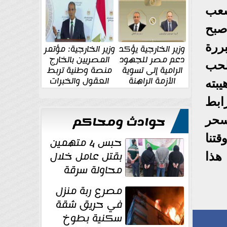
الإقليمية والدولية
جديدة
شعب
صبح
ررة
وزير الخارجية يؤكد
وزير الخارجية: مؤتمر
دعم مصر للجهود
المصريين بالخارج
لحب
الرامية إلى تسوية
منصة وطنية تربط
الأزمة الراهنة
العقول والخبرات
بته
المصرية بالدولة
ابط
حوادث ومحاكم
سحر
تنا
حبس 4 متهمين
بقتل عامل خلال
هذا
محاولة سرقة
دراجة نارية في
مصرع ربة منزل
المنوفية
في حريق شقة
سكنية بطوخ