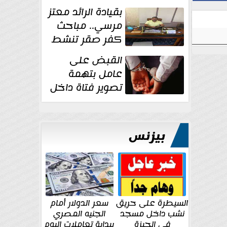
بقيادة الرائد معتز
مرسي.. مباحث
كفر صقر تنشط
بقوة وتوجه
القبض على
ضربات أمنية...
عامل بتهمة
تصوير فتاة داخل
غرفة تغيير
الملابس بمحل في...
بيزنس
السيطرة على حريق
سعر الدولار أمام
نشب داخل مسجد
الجنيه المصري
في الجيزة
ببداية تعاملات اليوم