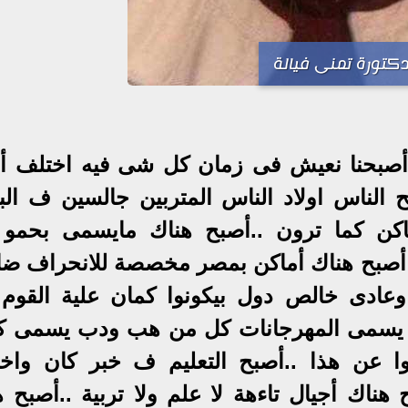
كتورة تمنى فيالة
ء أصبحنا نعيش فى زمان كل شى فيه اختلف أ
لناس اولاد الناس المتربين جالسين ف الب
كن كما ترون ..أصبح هناك مايسمى بحمو ب
 أصبح هناك أماكن بمصر مخصصة للانحراف ض
وعادى خالص دول بيكونوا كمان علية القوم 
 يسمى المهرجانات كل من هب ودب يسمى ك
 عن هذا ..أصبح التعليم ف خبر كان واخ
 هناك أجيال تاءهة لا علم ولا تربية ..أصبح 