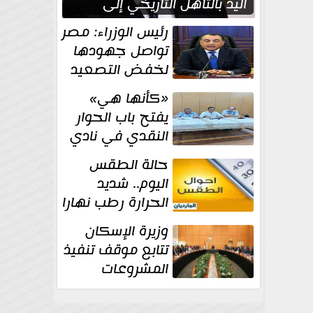
اليد بالتأهل التاريخي إلى
نصف نهائي كأس العالم
رئيس الوزراء: مصر
تواصل جهودها
لخفض التصعيد
والحفاظ على
«كأنها هي»
الاستقرار الإقليمي
يفتح باب الحوار
النقدي في نادي
أدب مصر الجديدة
حالة الطقس
اليوم.. شديد
الحرارة رطب نهارا
مائل للحرارة رطب
وزيرة الإسكان
ليلا.. و...
تتابع موقف تنفيذ
المشروعات
والخطة
الاستثمارية للجهاز المركزي