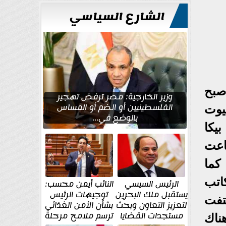
للتعمير
الشارع السياسي
صبح
وزير الخارجية: مصر ترفض تهجير
الفلسطينيين أو الضم أو المساس
يوت
بالوضع في...
يكا
اعت
كما
اتب
الرئيس السيسي
النائب أيمن محسب:
يستقبل ملك البحرين
توجيهات الرئيس
تفت
لتعزيز التعاون وبحث
بشأن الأمن الغذائي
مستجدات القضايا
ترسم ملامح مرحلة
هناك