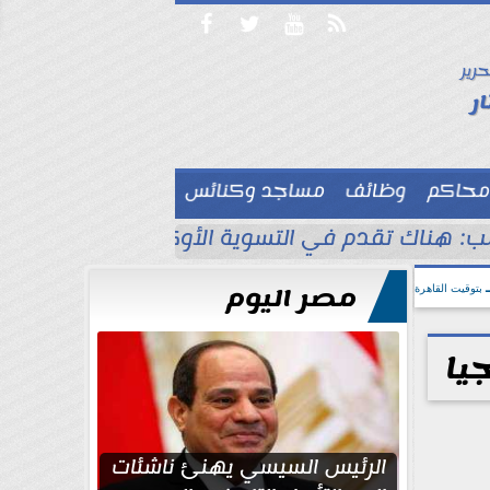




حرير

ر
محاكم
وظائف
مساجد وكنائس

ب: هناك تقدم في التسوية الأوكرانية
انقطاع 
مصر اليوم
بتوقيت القاهرة
يا
الرئيس السيسي يهنئ ناشئات