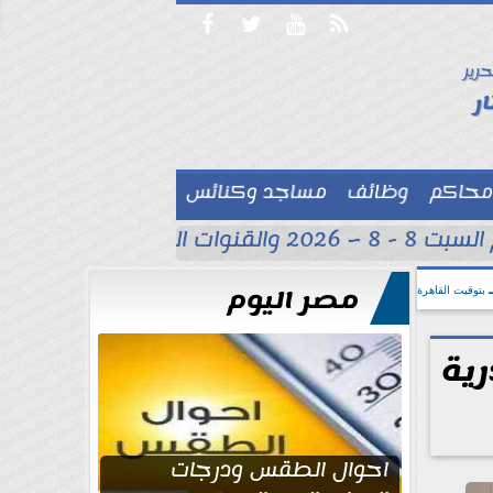




حرير

ر
محاكم
وظائف
مساجد وكنائس

القنوات الناقلة
حسام عب
مصر اليوم
بتوقيت القاهرة
ية
احوال الطقس ودرجات