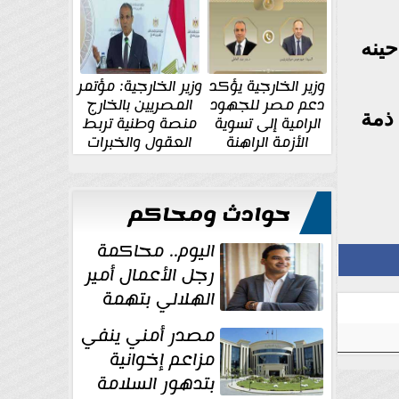
الإقليمية والدولية
جديدة
ينه
وزير الخارجية يؤكد
وزير الخارجية: مؤتمر
دعم مصر للجهود
المصريين بالخارج
ة 15 يومًا على ذمة
الرامية إلى تسوية
منصة وطنية تربط
الأزمة الراهنة
العقول والخبرات
المصرية بالدولة
حوادث ومحاكم
اليوم.. محاكمة
رجل الأعمال أمير
الهلالي بتهمة
غسل الأموال
مصدر أمني ينفي
مزاعم إخوانية
بتدهور السلامة