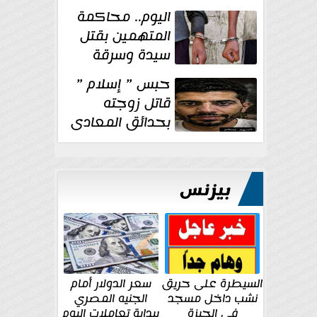
الإنشائية لأحد
اليوم.. محاكمة
مراكز الإصلاح والتأهيل
المتهمين بقتل
سيدة وسرقة
ذهبها في بولاق
حبس ” إسلام ”
الدكرور
قاتل زوجته
بحدائق المعادى
١٥ يوم أخرى
على...
بيزنس
السيطرة على حريق
سعر الدولار أمام
نشب داخل مسجد
الجنيه المصري
في الجيزة
ببداية تعاملات اليوم