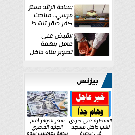
بقيادة الرائد معتز
مرسي.. مباحث
كفر صقر تنشط
بقوة وتوجه
القبض على
ضربات أمنية...
عامل بتهمة
تصوير فتاة داخل
غرفة تغيير
الملابس بمحل في...
بيزنس
السيطرة على حريق
سعر الدولار أمام
نشب داخل مسجد
الجنيه المصري
في الجيزة
ببداية تعاملات اليوم