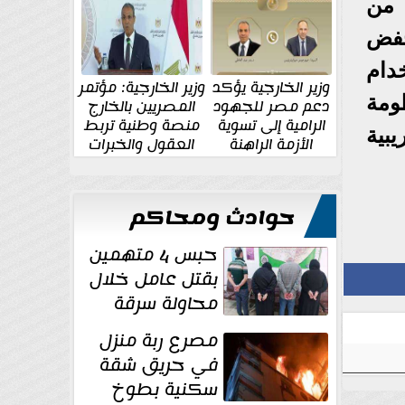
الإقليمية والدولية
جديدة
 من
خفض
دام
وزير الخارجية يؤكد
وزير الخارجية: مؤتمر
ومة
دعم مصر للجهود
المصريين بالخارج
الرامية إلى تسوية
منصة وطنية تربط
يبية
الأزمة الراهنة
العقول والخبرات
المصرية بالدولة
حوادث ومحاكم
حبس 4 متهمين
بقتل عامل خلال
محاولة سرقة
دراجة نارية في
مصرع ربة منزل
المنوفية
في حريق شقة
سكنية بطوخ