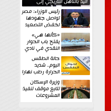
اليد بالتأهل التاريخي إلى
نصف نهائي كأس العالم
رئيس الوزراء: مصر
تواصل جهودها
لخفض التصعيد
والحفاظ على
«كأنها هي»
الاستقرار الإقليمي
يفتح باب الحوار
النقدي في نادي
أدب مصر الجديدة
حالة الطقس
اليوم.. شديد
الحرارة رطب نهارا
مائل للحرارة رطب
وزيرة الإسكان
ليلا.. و...
تتابع موقف تنفيذ
المشروعات
والخطة
الاستثمارية للجهاز المركزي