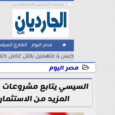

الجمعة 7 أغسطس 2026
08:35 صـ

مصر اليوم
الشارع السيا
بيزنس
..” محمد...
حبس 4 متهمين بقتل عامل خلال محاولة سرقة دراجة نارية في المنوفية
مصر اليوم
2024-11-23 14:38:18
السيسي يتابع مشروعات
المزيد من الاستثما