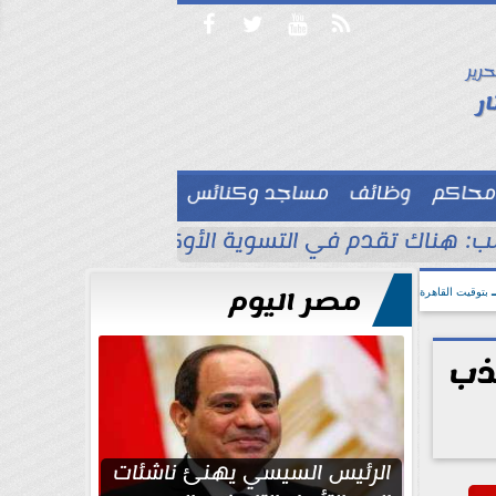




حرير

ر
محاكم
وظائف
مساجد وكنائس

ب: هناك تقدم في التسوية الأوكرانية
انقطاع 
مصر اليوم
بتوقيت القاهرة
ذب
الرئيس السيسي يهنئ ناشئات