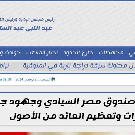
رئيس مجلس الإدارة ورئيس الت
عبد النبى عبد الستا
سي
محافظات
خارج الحدود
اخبار الملاعب
حوادث و
توك شو
ترام
السبت، 23 نوفمبر 2024
02:38 مـ
 صندوق مصر السيادي وجهود ج
رات وتعظيم العائد من الأصول