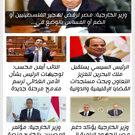
وزير الخارجية: مصر ترفض تهجير الفلسطينيين أو
الضم أو المساس بالوضع في...
الرئيس السيسي يستقبل
النائب أيمن محسب:
ملك البحرين لتعزيز
توجيهات الرئيس بشأن
التعاون وبحث مستجدات
الأمن الغذائي ترسم
القضايا الإقليمية والدولية
ملامح مرحلة جديدة
وزير الخارجية يؤكد دعم
وزير الخارجية: مؤتمر
مصر للجهود الرامية إلى
المصريين بالخارج منصة