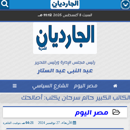




السبت 8 أغسطس 2026
11:12 مـ
رئيس مجلس الإدارة ورئيس التحرير
عبد النبى عبد الستار

مصر اليوم
الشارع السياسي

الكاتب الكبير حاتم سرحان يكتب: أصالحك على إيه و
مصر اليوم
الأربعاء، 27 نوفمبر 2024
04:21 مـ
بتوقيت القاهرة
2024-11-27 16:21:33