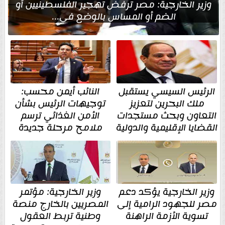
وزير الخارجية: مصر ترفض تهجير الفلسطينيين أو
الضم أو المساس بالوضع في...
الرئيس السيسي يستقبل
النائب أيمن محسب:
ملك البحرين لتعزيز
توجيهات الرئيس بشأن
التعاون وبحث مستجدات
الأمن الغذائي ترسم
القضايا الإقليمية والدولية
ملامح مرحلة جديدة
وزير الخارجية يؤكد دعم
وزير الخارجية: مؤتمر
مصر للجهود الرامية إلى
المصريين بالخارج منصة
تسوية الأزمة الراهنة
وطنية تربط العقول