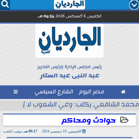




الخميس 6 أغسطس 2026
04:54 مـ
رئيس مجلس الإدارة ورئيس التحرير
عبد النبى عبد الستار

مصر اليوم
الشارع السياسي

مد صلاح.. اليوم
محمد الشافعي يكتب: وعي الشعوب لا يُقاس بالعن
حوادث ومحاكم
الخميس، 19 ديسمبر 2024
09:17 صـ
بتوقيت القاهرة
2024-12-19 09:17:56