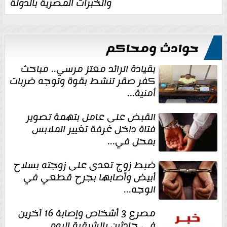
والخبرات المصرية بالدولة
حوادث ومحاكم
بقيادة الرائد معتز مرسي.. مباحث
كفر صقر تنشط بقوة وتوجه ضربات
أمنية...
القبض على عامل بتهمة تصوير
فتاة داخل غرفة تغيير الملابس
بمحل في...
ضبط زوج تعدى على زوجته بسلاح
أبيض وأصابها بجرح قطعي في
الوجه...
مصرع 3 أشخاص وإصابة 16 آخرين
في حادثين بالشرقية اليوم