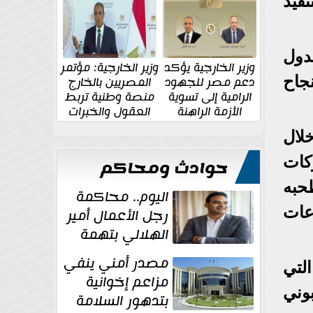
الإقليمية والدولية
جديدة
قوية لتنفيذ
دول
وزير الخارجية يؤكد
وزير الخارجية: مؤتمر
جاح
دعم مصر للجهود
المصريين بالخارج
الرامية إلى تسوية
منصة وطنية تربط
الأزمة الراهنة
العقول والخبرات
المصرية بالدولة
لال
كات
حوادث ومحاكم
حبه
اليوم.. محاكمة
عات
رجل الأعمال أمير
الهلالي بتهمة
غسل الأموال
مصدر أمني ينفي
لتي
مزاعم إخوانية
وني
بتدهور السلامة