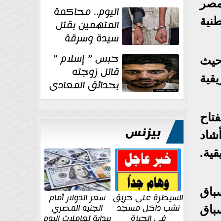
الإنشائية لأحد
 مصر
اليوم.. محاكمة
مراكز الإصلاح والتأهيل
نية
المتهمين بقتل
سيدة وسرقة
ذهبها في بولاق
حبس ” إسلام ”
حيث
الدكرور
قاتل زوجته
قية
بحدائق المعادى
١٥ يوم أخرى
على...
تاح
بيزنس
أشاد
ية.
باق
السيطرة على حريق
سعر الدولار أمام
نشب داخل مسجد
الجنيه المصري
باق
في الجيزة
ببداية تعاملات اليوم