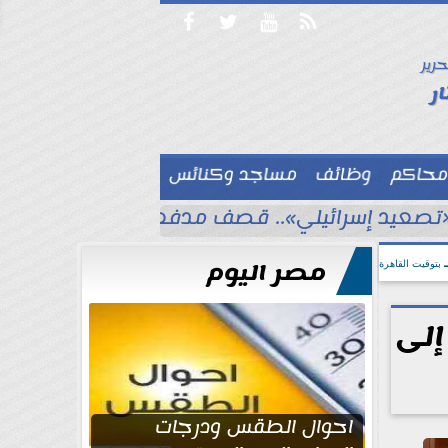




حرير

ر
محاكم
وظائف
مساجد وكنائس

تصعيد إسرائيلي».. قصف مدفعي وتمشيط بالأسلح
مصر اليوم
بتوقيت القاهرة
إلى
احوال الطقس ودرجات