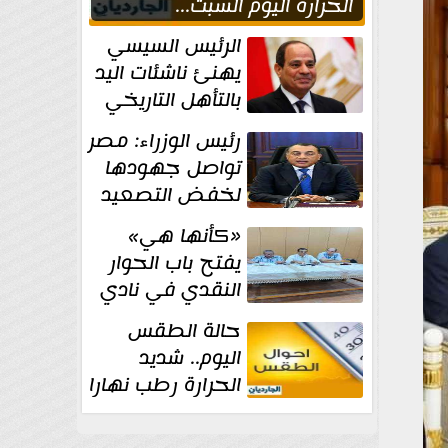
الحراره اليوم السبت...
العظمى في القاهره 36
الرئيس السيسي
درجة
يهنئ ناشئات اليد
بالتأهل التاريخي
إلى نصف نهائي
رئيس الوزراء: مصر
كأس العالم
تواصل جهودها
لخفض التصعيد
والحفاظ على
«كأنها هي»
الاستقرار الإقليمي
يفتح باب الحوار
النقدي في نادي
أدب مصر الجديدة
حالة الطقس
اليوم.. شديد
الحرارة رطب نهارا
مائل للحرارة رطب
ليلا.. و...