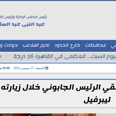
رئيس مجلس الإدارة ورئيس الت
عبد النبى عبد الستا
سي
محافظات
خارج الحدود
اخبار الملاعب
حوادث و
توك شو
 السبت... العظمى في القاهره 36 درجة
«
الجمعة، 27 ديسمبر 2024
10:40 مـ
قي الرئيس الجابوني خلال زيارته 
ليبرفيل