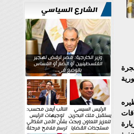
الشارع السياسي
وزير الخارجية: مصر ترفض تهجير
الفلسطينيين أو الضم أو المساس
جرة
بالوضع في...
رية
يره
الرئيس السيسي
النائب أيمن محسب:
قات
يستقبل ملك البحرين
توجيهات الرئيس
لتعزيز التعاون وبحث
بشأن الأمن الغذائي
يارة
مستجدات القضايا
ترسم ملامح مرحلة