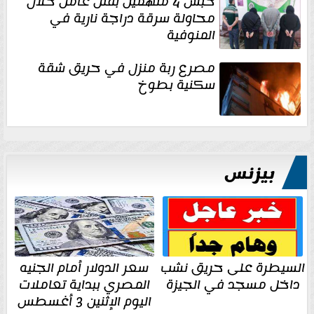
حبس 4 متهمين بقتل عامل خلال
محاولة سرقة دراجة نارية في
المنوفية
مصرع ربة منزل في حريق شقة
سكنية بطوخ
بيزنس
السيطرة على حريق نشب
سعر الدولار أمام الجنيه
داخل مسجد في الجيزة
المصري ببداية تعاملات
اليوم الإثنين 3 أغسطس