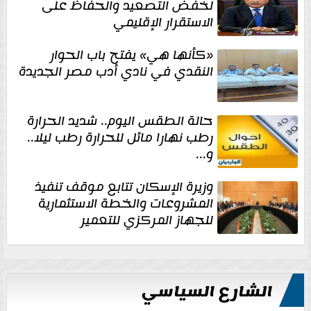
لخفض التصعيد والحفاظ على
الاستقرار الإقليمي
«كأنها هي» يفتح باب الحوار
النقدي في نادي أدب مصر الجديدة
حالة الطقس اليوم.. شديد الحرارة
رطب نهارا مائل للحرارة رطب ليلا..
و...
وزيرة الإسكان تتابع موقف تنفيذ
المشروعات والخطة الاستثمارية
للجهاز المركزي للتعمير
الشارع السياسي