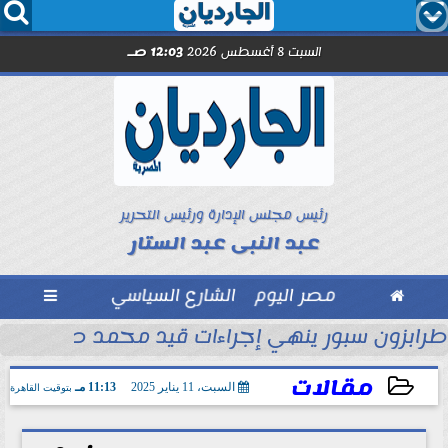




السبت 8 أغسطس 2026
12:03 صـ
رئيس مجلس الإدارة ورئيس التحرير
عبد النبى عبد الستار

مصر اليوم
الشارع السياسي

ماراتي
طرابزون سبور ينهي إجراءات قيد محمد صلاح رسمي
مقالات
السبت، 11 يناير 2025
11:13 مـ
بتوقيت القاهرة
2025-01-11 23:13:07