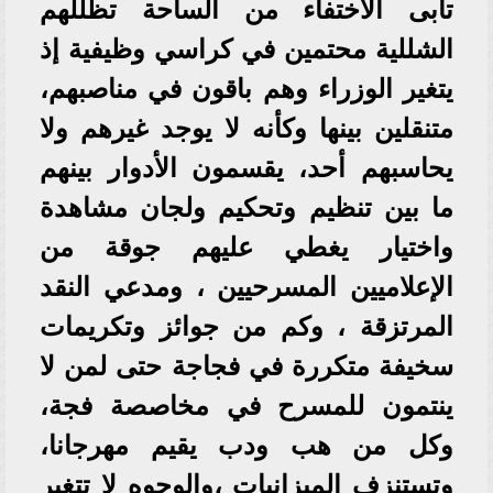
تأبى الاختفاء من الساحة تظللهم
الشللية محتمين في كراسي وظيفية إذ
يتغير الوزراء وهم باقون في مناصبهم،
متنقلين بينها وكأنه لا يوجد غيرهم ولا
يحاسبهم أحد، يقسمون الأدوار بينهم
ما بين تنظيم وتحكيم ولجان مشاهدة
واختيار يغطي عليهم جوقة من
الإعلاميين المسرحيين ، ومدعي النقد
المرتزقة ، وكم من جوائز وتكريمات
سخيفة متكررة في فجاجة حتى لمن لا
ينتمون للمسرح في مخاصصة فجة،
وكل من هب ودب يقيم مهرجانا،
وتستنزف الميزانيات ،والوجوه لا تتغير