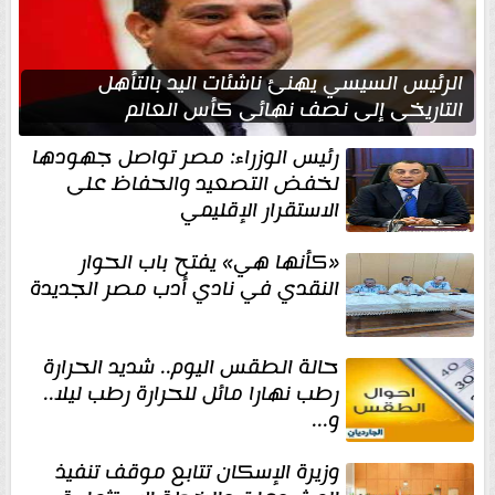
الرئيس السيسي يهنئ ناشئات اليد بالتأهل
التاريخي إلى نصف نهائي كأس العالم
رئيس الوزراء: مصر تواصل جهودها
لخفض التصعيد والحفاظ على
الاستقرار الإقليمي
«كأنها هي» يفتح باب الحوار
النقدي في نادي أدب مصر الجديدة
حالة الطقس اليوم.. شديد الحرارة
رطب نهارا مائل للحرارة رطب ليلا..
و...
وزيرة الإسكان تتابع موقف تنفيذ