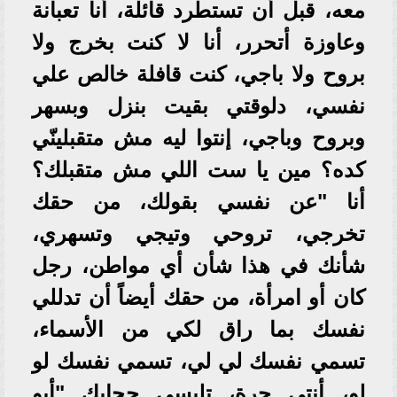
معه، قبل أن تستطرد قائلة، أنا تعبانة
وعاوزة أتحرر، أنا لا كنت بخرج ولا
بروح ولا باجي، كنت قافلة خالص علي
نفسي، دلوقتي بقيت بنزل وبسهر
وبروح وباجي، إنتوا ليه مش متقبلينّي
كده؟ مين يا ست اللي مش متقبلك؟
أنا "عن نفسي بقولك، من حقك
تخرجي، تروحي وتيجي وتسهري،
شأنك في هذا شأن أي مواطن، رجل
كان أو امرأة، من حقك أيضاً أن تدللي
نفسك بما راق لكي من الأسماء،
تسمي نفسك لي لي، تسمي نفسك لو
لو، أنتي حرة، تلبسي حجابك "أبو