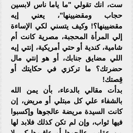
ست، انك تقولي "ما ياما ناس لابسين
حجاب ومقضيينها"، يعني إيه
مقضيينها؟! وكيف يتسني لكي الإساءة
إلي المرأة المحجبة، مصرية كانت أم
شامية، كندية أو حتي أمريكية، إنتي إيه
اللي مضايق جنابك، أو هو إنتي مال
حضرتك؟ ما تركزي في حكايتك أو
قِصتك!
بدأت مقالي بالدعاء، بأن يمن الله
بالشفاء علي كل مبتلي أو مريض، إن
كانت السيدة مريضة عالجوها وإكسبوا
فيها ثواب، وإن لم تكن كذلك فلابد لها
من عقاب، عالجوها أو عاقبوها كي لا