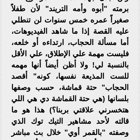
برمته "أبوه وأمه التريند" لأن طفلاً
صغيراً عمره خمس سنوات لن تنطلي
عليه القصة إذا ما شاهد الفيديوهات،
أما مسألة الحجاب، ارتداءه أو خلعه،
فليست مهمة علي الإطلاق، علي الأقل
بالنسبة لي! ولا أظن أيضاً أنها مهمه
للست المذيعة نفسها، كونه" أقصد
الحجاب" حتة قماشة، حسب وصفها
بلسانها (هي حتة القماشة دي هي اللي
هتخسرني علاقتي بربنا؟) هذا هو ما
قالته لأحد مشاهير التيك توك الذي
وصفته "بالقمر أوي" خلال بث مباشر