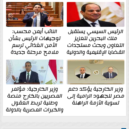
الرئيس السيسي يستقبل
النائب أيمن محسب:
ملك البحرين لتعزيز
توجيهات الرئيس بشأن
التعاون وبحث مستجدات
الأمن الغذائي ترسم
القضايا الإقليمية والدولية
ملامح مرحلة جديدة
وزير الخارجية يؤكد دعم
وزير الخارجية: مؤتمر
مصر للجهود الرامية إلى
المصريين بالخارج منصة
تسوية الأزمة الراهنة
وطنية تربط العقول
والخبرات المصرية بالدولة