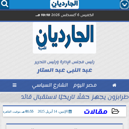




الخميس 6 أغسطس 2026
10:10 مـ
رئيس مجلس الإدارة ورئيس التحرير
عبد النبى عبد الستار

مصر اليوم
الشارع السياسي

ول
طرابزون يجهز حفلًا تاريخيًا لاستقبال قائد الفراعن
مقالات
الإثنين، 14 أبريل 2025
01:55 مـ
بتوقيت القاهرة
2025-04-14 13:55:58