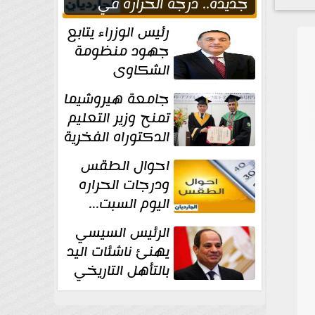
جديدة.. درجة الحرارة في
القاهره 39
رئيس الوزراء يتابع
جهود منظومة
الشكاوى
الحكومية خلال
جامعة هيروشيما
يوليو الماضي
تمنح وزير التعليم
الدكتوراه الفخرية
تقديرا لما حققه
احوال الطقس
ودرجات الحراره
اليوم السبت...
العظمى في
الرئيس السيسي
القاهره 36 درجة
يهنئ ناشئات اليد
بالتأهل التاريخي
إلى نصف نهائي
كأس العالم