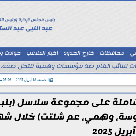
رئيس مجلس الإدارة ورئيس الت
عبد النبى عبد الستا
سي
محافظات
خارج الحدود
اخبار الملاعب
حوادث و
توك شو
الجمعة، 18 أبريل 2025
05:06 مـ
الشاملة على مجموعة سلاسل (بلبن
وسة، وهمي، عم شلتت) خلال شه
أبريل 2025