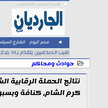

الأحد 9 أغسطس 2026
03:53 مـ

مصر اليوم
الشارع السيا
بيزنس
نيه النقابة
نقيب الصحفيين يتقدم بـ10 بلاغات للنائب العام ضد مؤسسات وهمية تنتحل صفة...
حوادث ومحاكم
2025-04-18 17:06:49
نتائج الحملة الرقابية 
كرم الشام، كنافة وبسب