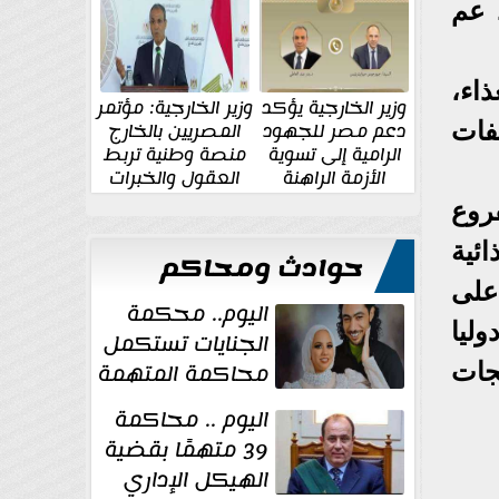
الإقليمية والدولية
جديدة
 عم
اء،
وزير الخارجية يؤكد
وزير الخارجية: مؤتمر
فات
دعم مصر للجهود
المصريين بالخارج
الرامية إلى تسوية
منصة وطنية تربط
الأزمة الراهنة
العقول والخبرات
المصرية بالدولة
روع
ئية
حوادث ومحاكم
 على
اليوم.. محكمة
ليا
الجنايات تستكمل
محاكمة المتهمة
جات
بقتل عروس
اليوم .. محاكمة
بورسعيد
39 متهمًا بقضية
الهيكل الإداري