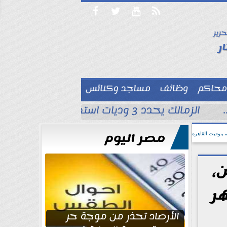




حرير

ر
محاكم
وظائف
مساجد وكنائس

الزمالك يحدد 3 وديات استعدادًا للموسم الجديد قبل مواجهة الاتحاد السكندري
مصر اليوم
بتوقيت القاهرة
،
ر
الأرصاد تحذر من موجة حر