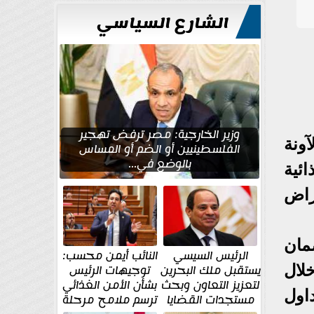
الشارع السياسي
وزير الخارجية: مصر ترفض تهجير
آونة
الفلسطينيين أو الضم أو المساس
بالوضع في...
ئية
راض
مان
الرئيس السيسي
النائب أيمن محسب:
خلال
يستقبل ملك البحرين
توجيهات الرئيس
لتعزيز التعاون وبحث
بشأن الأمن الغذائي
اول
مستجدات القضايا
ترسم ملامح مرحلة