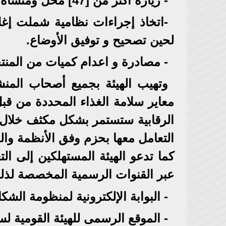
- زيارة أكثر من [47] محل ومنشأة غذائية التابعة لهذ السلاسل.
-اتخاذ إجراءات نظامية شملت إغلاق
لحين تصحيح و توفيق الأوضاع.
- مصادرة و اعدام كميات من المنتج
وتهيب الهيئة بجميع أصحاب المنشآ
معاير سلامة الغذاء المحددة من قبل
الرقابية ستستمر بشكل مكثف خلال ا
التعامل معها بحزم وفق الأنظمة والق
كما تدعو الهيئة المستهلكين إلى ا
عبر القنوات الرسمية المخصصة لذل
- البوابة الإلكترونية لمنظومة الش
- الموقع الرسمى للهيئة القومية لسل