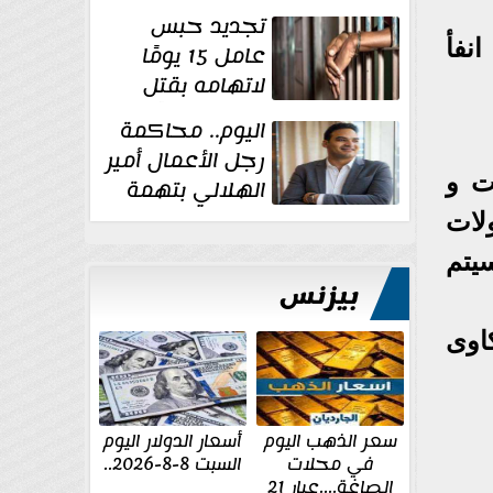
للإخوان
تجديد حبس
انفأ
عامل 15 يومًا
لاتهامه بقتل
زوجته طعنًا
اليوم.. محاكمة
داخل مسكنهما بشبرا...
رجل الأعمال أمير
ت و
الهلالي بتهمة
غسل الأموال
ولات
يتم
بيزنس
اوى
سعر الذهب اليوم
أسعار الدولار اليوم
في محلات
السبت 8-8-2026..
الصاغة....عيار 21