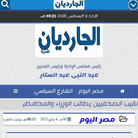




الأحد 9 أغسطس 2026
08:35 مـ
رئيس مجلس الإدارة ورئيس التحرير
عبد النبى عبد الستار

مصر اليوم
الشارع السياسي

لصحافة والطباعة والإعلام والثقافة والآثار
نقيب الصحفيين يطالب الوزراء والمحافظين بقصر ا
مصر اليوم
الأحد، 4 مايو 2025
08:13 مـ
بتوقيت القاهرة
2025-05-04 20:13:49