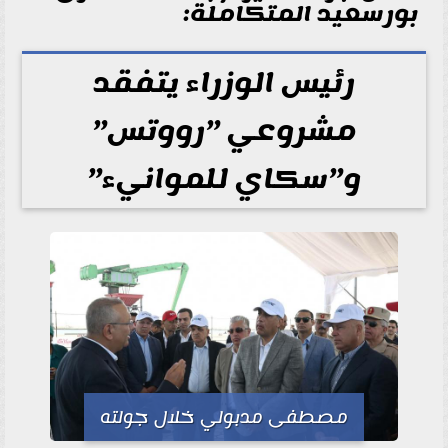
بورسعيد المتكاملة:
رئيس الوزراء يتفقد
مشروعي ”رووتس”
و”سكاي للموانيء”
مصطفى مدبولي خلال جولته