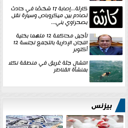
كارثة...إصابة 17 شخصًا في حادث
تصادم بين ميكروباص وسيارة نقل
بصحراوي بني...
تأجيل محاكمة 12 متهما بخلية
اللجان الإدارية بالتجمع لجلسة 12
أكتوبر
انتشال جثة غريق في منطقة نكلا
بمنشأة القناطر
بيزنس