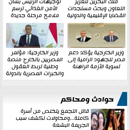
ملك البحرين لتعزيز
توجيهات الرئيس بشأن
التعاون وبحث مستجدات
الأمن الغذائي ترسم
القضايا الإقليمية والدولية
ملامح مرحلة جديدة
وزير الخارجية يؤكد دعم
وزير الخارجية: مؤتمر
مصر للجهود الرامية إلى
المصريين بالخارج منصة
تسوية الأزمة الراهنة
وطنية تربط العقول
والخبرات المصرية بالدولة
حوادث ومحاكم
قاتل التجمع يتخلص من أسرة
كاملة...ومحاولات لكشف سبب
الجريمة البشعة