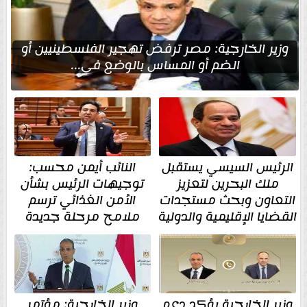
وزير الخارجية: مصر ترفض تهجير الفلسطينيين أو
الضم أو المساس بالوضع في...
الرئيس السيسي يستقبل
النائب أيمن محسب:
ملك البحرين لتعزيز
توجيهات الرئيس بشأن
التعاون وبحث مستجدات
الأمن الغذائي ترسم
القضايا الإقليمية والدولية
ملامح مرحلة جديدة
وزير الخارجية يؤكد دعم
وزير الخارجية: مؤتمر