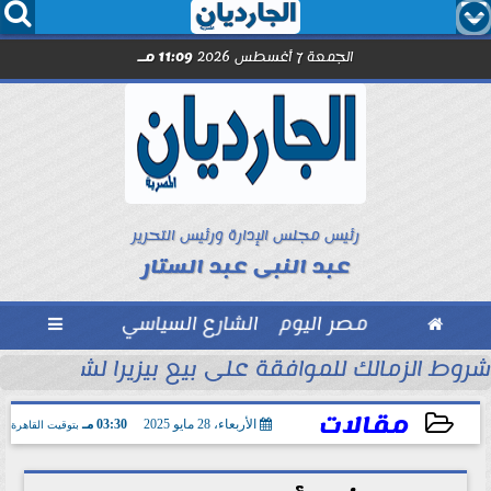




الجمعة 7 أغسطس 2026
11:09 مـ
رئيس مجلس الإدارة ورئيس التحرير
عبد النبى عبد الستار

مصر اليوم
الشارع السياسي

 كنا نتمنى انضمامه...
شروط الزمالك للموافقة على بيع بيزيرا لشباب الأهل
مقالات
الأربعاء، 28 مايو 2025
03:30 مـ
بتوقيت القاهرة
2025-05-28 15:30:57