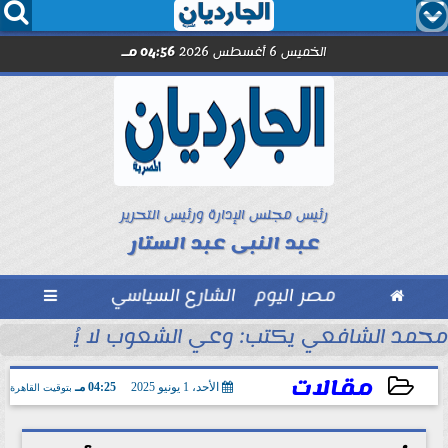




الخميس 6 أغسطس 2026
04:56 مـ
رئيس مجلس الإدارة ورئيس التحرير
عبد النبى عبد الستار

مصر اليوم
الشارع السياسي

مد صلاح.. اليوم
محمد الشافعي يكتب: وعي الشعوب لا يُقاس بالعن
مقالات
الأحد، 1 يونيو 2025
04:25 مـ
بتوقيت القاهرة
2025-06-01 16:25:05