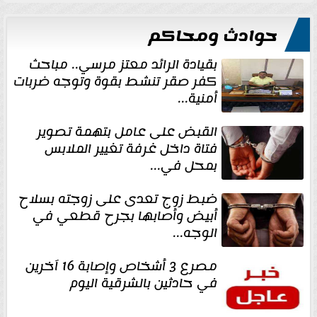
حوادث ومحاكم
بقيادة الرائد معتز مرسي.. مباحث
كفر صقر تنشط بقوة وتوجه ضربات
أمنية...
القبض على عامل بتهمة تصوير
فتاة داخل غرفة تغيير الملابس
بمحل في...
ضبط زوج تعدى على زوجته بسلاح
أبيض وأصابها بجرح قطعي في
الوجه...
مصرع 3 أشخاص وإصابة 16 آخرين
في حادثين بالشرقية اليوم