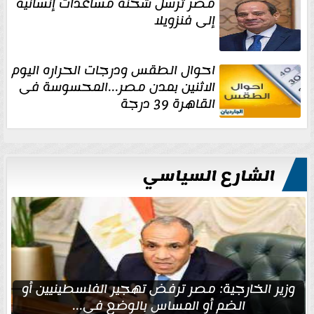
مصر تُرسل شحنة مساعدات إنسانية
إلى فنزويلا
احوال الطقس ودرجات الحراره اليوم
الاثنين بمدن مصر...المحسوسة فى
القاهرة 39 درجة
الشارع السياسي
وزير الخارجية: مصر ترفض تهجير الفلسطينيين أو
الضم أو المساس بالوضع في...