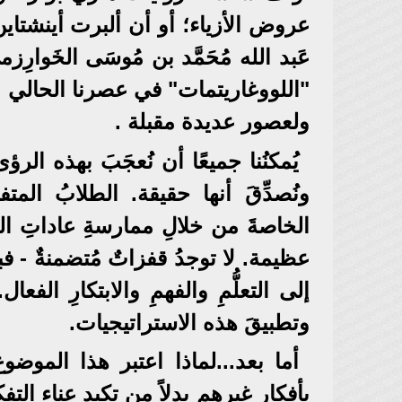
عروض الأزياء؛ أو أن ألبرت أينشتاين 
عَبد الله مُحَمَّد بن مُوسَى الخَو
"اللووغاريتمات" في عصرنا الحالي
ولعصور عديدة مقبلة .
يُمكنُنا جميعًا أن نُعجَبَ بهذه الرؤ
ونُصدِّقَ أنها حقيقة. الطلابُ المت
الخاصةَ من خلالِ ممارسةِ عاداتِ الت
عظيمة. لا توجدُ قفزاتٌ مُتضمنةٌ - فبع
إلى التعلُّمِ والفهمِ والابتكارِ الفع
وتطبيقَ هذه الاستراتيجيات.
أما بعد...لماذا اعتبر هذا الموض
بأفكار غيرهم بدلاً من تكبد عناء ال