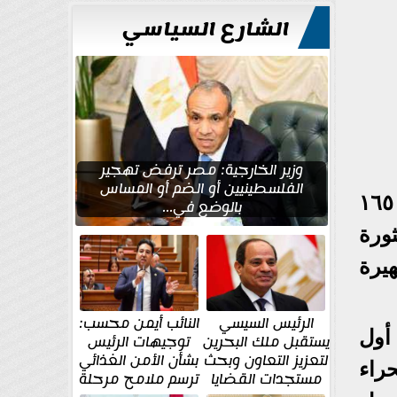
الشارع السياسي
وزير الخارجية: مصر ترفض تهجير
الفلسطينيين أو الضم أو المساس
ناس يعلمون مقولة الفيلسوف الفرنسي "رينيه ديكارت" ١٥٩٦-١٦٥٠
بالوضع في...
ثورة
هيرة
الرئيس السيسي
النائب أيمن محسب:
أول
يستقبل ملك البحرين
توجيهات الرئيس
لتعزيز التعاون وبحث
بشأن الأمن الغذائي
راء
مستجدات القضايا
ترسم ملامح مرحلة