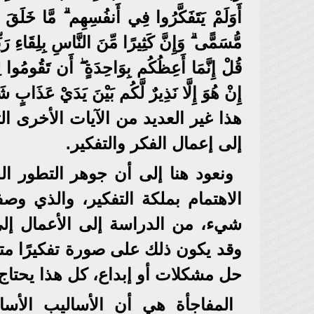
أَوَلَمْ يَتَفَكَّرُوا فِي أَنفُسِهِم ۗ مَّا خَلَقَ ال
مُّسَمًّى ۗ وَإِنَّ كَثِيرًا مِّنَ النَّاسِ بِلِقَاءِ رَبِّهِم
قُلْ إِنَّمَا أَعِظُكُم بِوَاحِدَةٍ ۖ أَن تَقُومُوا لِلّ
إِنْ هُوَ إِلَّا نَذِيرٌ لَّكُم بَيْنَ يَدَيْ عَذَابٍ شَدِيدٍ
هذا غير العديد من الآيات الأخرى التي
إلى إعمال الفكر والتفكير.
ونعود هنا إلى أن جوهر التطور الح
الاهتمام بملكة التفكير، والذي و
شيء، من الدراسة إلى الأعمال إلى
وقد يكون ذلك على صورة تفكيرًا متخ
حل مشكلات أو إبداع، كل هذا يحتاج 
المفاجأة هي أن الأساليب الأساس