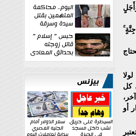
الإنشائية لأحد
اليوم.. محاكمة
أَجَلٍ
مراكز الإصلاح والتأهيل
المتهمين بقتل
سيدة وسرقة
َّةٍ ۚ
ذهبها في بولاق
حبس ” إسلام ”
الدكرور
قاتل زوجته
حتاج
بحدائق المعادى
١٥ يوم أخرى
على...
ولا
بيزنس
 كل
خر،
 أو
السيطرة على حريق
سعر الدولار أمام
نشب داخل مسجد
الجنيه المصري
تبر
في الجيزة
ببداية تعاملات اليوم