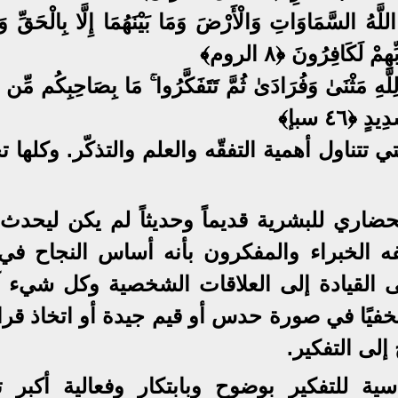
لَّهُ السَّمَاوَاتِ وَالْأَرْضَ وَمَا بَيْنَهُمَا إِلَّا بِالْحَقِّ وَ
ْ لَكَافِرُونَ ﴿٨ الروم﴾
َهِ مَثْنَىٰ وَفُرَادَىٰ ثُمَّ تَتَفَكَّرُوا ۚ مَا بِصَاحِبِكُم مِّن جِن
 ﴿٤٦ سبإ﴾
 تتناول أهمية التفقّه والعلم والتذكّر. وكلها ت
ضاري للبشرية قديماً وحديثاً لم يكن ليحدث ل
صفه الخبراء والمفكرون بأنه أساس النجاح في
 القيادة إلى العلاقات الشخصية وكل شيء آ
فيًا في صورة حدس أو قيم جيدة أو اتخاذ قرار
إلى التفكير.
ية للتفكير بوضوح وبابتكار وفعالية أكبر تع