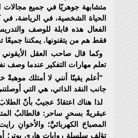
متشابهة جوهريًا في جميع مجالات ا
الحياة الشخصية، في الرياضة، في 
الفعال هذه قابلة للوصف والتدريس
فقط هم من يتقنونها. يمكننا جميعًا تع
وكما قال صاحب العقل الأيقوني ل
تعلم مهارات التفكير عندما وصف نف
"أعلم يقينًا أنني لا أمتلك موهبةً
جانب النقد الذاتي، هي التي أوصلتن
لذا هناك اعتقادٌ عجيبٌ بأنّ الطلابَ ا
عبقريةً بسحرٍ ساحر: فالطالبُ المت
المصباحَ الكهربائيَّ؛ والأخوانِ راي
تؤلف سلسلة روايات هاري بوتر؛ أو را