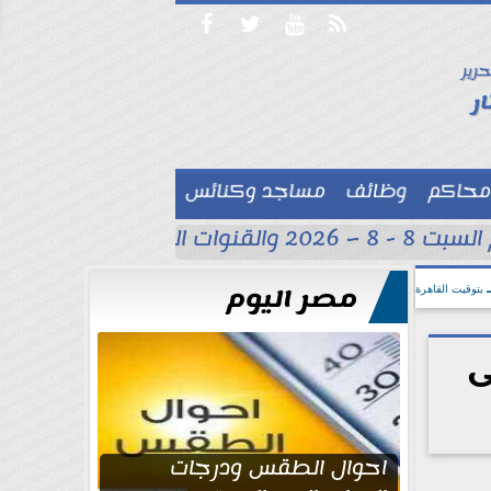




حرير

ر
محاكم
وظائف
مساجد وكنائس

القنوات الناقلة
حسام عب
مصر اليوم
بتوقيت القاهرة
ى
احوال الطقس ودرجات