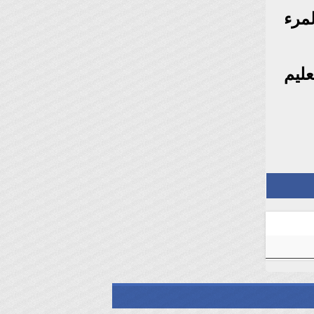
مرء
عليم