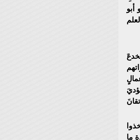
 أبو
لعلم
خدعَ
اتهم
مالٍ
ؤديَ
قانَ
ذوا
ة ما