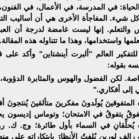
لحياة: في المدرسة، في الأعمال، في الفنون،
كل شيء. المفاجأة الأخرى هي أن أساليب التف
 والتعلم. إنها ليست غامضة لدرجة أن العبا
لمها واستخدامها، وهذا ما تتناوله هذه المقالة.
لتفكير العالم "ألبرت أينشتاين" وأكد على ق
سه بقوله:
 خاصة. لكن الفضول والهوس والمثابرة الدؤوبة،
ي إلى أفكاري."
لمتفوقينَ يُولَدونَ مفكرينَ متألقينَ يُنتجونَ أفك
فوقُ يتفوقُ في الامتحان؛ وتوماس إديسون يخت
ت يُحلِّقانِ في السماء بأول طائرة؛ وج. ك. رو
لف لورين يُلفتُ الأنظارَ بإبتكاراته على من