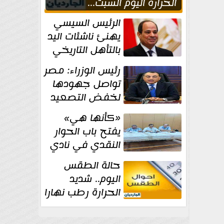
الحراره اليوم السبت...
العظمى في القاهره 36
الرئيس السيسي
درجة
يهنئ ناشئات اليد
بالتأهل التاريخي
إلى نصف نهائي
رئيس الوزراء: مصر
كأس العالم
تواصل جهودها
لخفض التصعيد
والحفاظ على
«كأنها هي»
الاستقرار الإقليمي
يفتح باب الحوار
النقدي في نادي
أدب مصر الجديدة
حالة الطقس
اليوم.. شديد
الحرارة رطب نهارا
مائل للحرارة رطب
ليلا.. و...