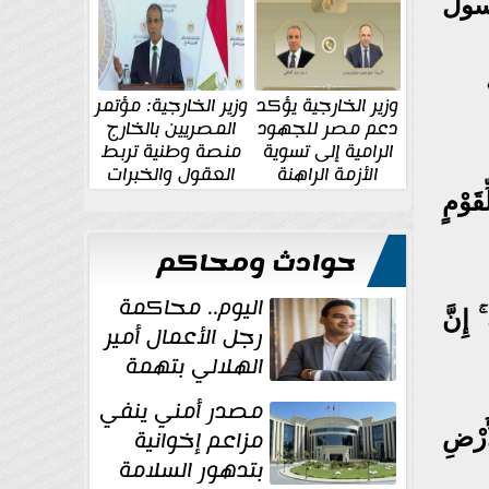
الإقليمية والدولية
جديدة
سول
وزير الخارجية يؤكد
وزير الخارجية: مؤتمر
دعم مصر للجهود
المصريين بالخارج
الرامية إلى تسوية
منصة وطنية تربط
الأزمة الراهنة
العقول والخبرات
المصرية بالدولة
قَوْمٍ
حوادث ومحاكم
اليوم.. محاكمة
 إِنَّ
رجل الأعمال أمير
الهلالي بتهمة
غسل الأموال
مصدر أمني ينفي
أَرْضِ
مزاعم إخوانية
بتدهور السلامة