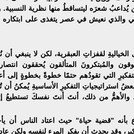
يُداعبُ شعرَه ليتساقطُ منها نظرية النسبية. و
ارِزمي والذي نعيش في عصر يتغذى على ابتكاره 
ى الخياليةِ لقفزاتِ العبقرية، لكن لا ينبغي أن نُ
فوقون والمُبتكرونَ المتألقون يُحققون انتصار
فكيرِ التي تقودُهم حتمًا خطوةً بخطوةٍ إلى أع
ضُ استراتيجياتِ التفكيرِ الأساسيةِ يُمكنُ أن تُ
ال. والأهمُّ من ذلك، أنتَ أنتَ نفسكَ تستطيعُ إت
وع بأنه "قضية حياة" حيث اعتاد الناس أن يأخ
تفكير، وقد يحدث أن يفكر المرء لنفسه ولكن عاد