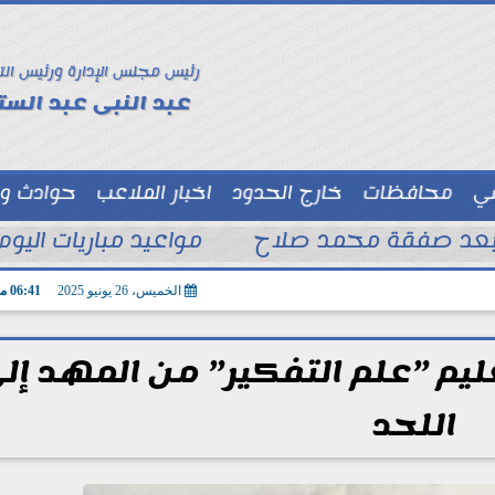
رئيس مجلس الإدارة ورئيس الت
عبد النبى عبد الستا
سي
محافظات
خارج الحدود
اخبار الملاعب
حوادث و
توك شو
 بعد صفقة محمد صلاح
مواعيد مباريات اليوم السبت 8 - 8 – 2026 و
الخميس، 26 يونيو 2025
06:41 مـ
ليم ”علم التفكير” من المهد إل
اللحد