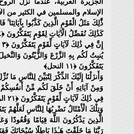
الجزيرة العربية، عندما نزل الرو
الإسلام والمسلمين في الكثير من ال
ذَّٰلِكَ مَثَلُ الْقَوْمِ الَّذِينَ كَذَّبُوا بِآيَاتِنَا ۚ فَا
كَذَٰلِكَ نُفَصِّلُ الْآيَاتِ لِقَوْمٍ يَتَفَكَّرُونَ ﴿٢٤ يونس﴾
إِنَّ فِي ذَٰلِكَ لَآيَاتٍ لِّقَوْمٍ يَتَفَكَّرُونَ ﴿٣ الرعد﴾
يُنبِتُ لَكُم بِهِ الزَّرْعَ وَالزَّيْتُونَ وَالنَّخيلَ
يَتَفَكَّرُونَ ﴿١١ النحل﴾
وَأَنزَلْنَا إِلَيْكَ الذِّكْرَ لِتُبَيِّنَ لِلنَّاسِ مَا نُزِّلَ إِ
وَمِنْ آيَاتِهِ أَنْ خَلَقَ لَكُم مِّنْ أَنفُسِكُمْ أَزْ
فِي ذَٰلِكَ لَآيَاتٍ لِّقَوْمٍ يَتَفَكَّرُونَ ﴿٢١ الروم﴾
وَتِلْكَ الْأَمْثَالُ نَضْرِبُهَا لِلنَّاسِ لَعَلَّهُمْ يَتَفَكَّر
الَّذِينَ يَذْكُرُونَ اللَّهَ قِيَامًا وَقُعُودًا وَ
رَبَّنَا مَا خَلَقْتَ هَـٰذَا بَاطِلًا سُبْحَانَكَ فَقِنَا عَذَاب