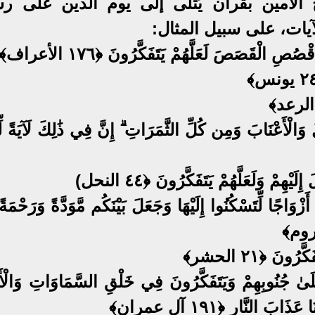
ح الأمين بقرآن يُتلى إلى يوم الدين على ر
آيات، على سبيل المثال:
قْصُصِ الْقَصَصَ لَعَلَّهُمْ يَتَفَكَّرُونَ ﴿١٧٦ الأعراف﴾
 وَالْأَعْنَابَ وَمِن كُلِّ الثَّمَرَاتِ ۗ إِنَّ فِي ذَٰلِكَ لَآيَةً لِّ
لَيْهِمْ وَلَعَلَّهُمْ يَتَفَكَّرُونَ ﴿٤٤ النحل)
وَاجًا لِّتَسْكُنُوا إِلَيْهَا وَجَعَلَ بَيْنَكُم مَّوَدَّةً وَرَحْمَةً ۚ
ُونَ ﴿٢١ الحشر﴾
عَلَىٰ جُنُوبِهِمْ وَيَتَفَكَّرُونَ فِي خَلْقِ السَّمَاوَاتِ وَالْ
َ النَّارِ ﴿١٩١ آل عمران﴾