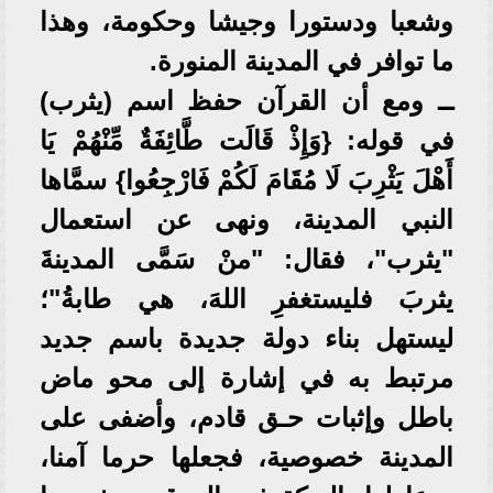
وشعبا ودستورا وجيشا وحكومة، وهذا
ما توافر في المدينة المنورة.
ــ ومع أن القرآن حفظ اسم (يثرب)
في قوله: {وَإِذْ قَالَت طَّائِفَةٌ مِّنْهُمْ يَا
أَهْلَ يَثْرِبَ لَا مُقَامَ لَكُمْ فَارْجِعُوا} سمَّاها
النبي المدينة، ونهى عن استعمال
"يثرب"، فقال: "منْ سَمَّى المدينةَ
يثربَ فليستغفرِ اللهَ، هي طابةُ"؛
ليستهل بناء دولة جديدة باسم جديد
مرتبط به في إشارة إلى محو ماض
باطل وإثبات حـق قادم، وأضفى على
المدينة خصوصية، فجعلها حرما آمنا،