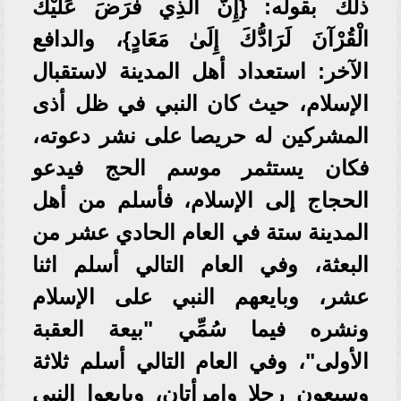
ذلك بقوله: {إِنَّ الَّذِي فَرَضَ عَلَيْكَ
الْقُرْآنَ لَرَادُّكَ إِلَىٰ مَعَادٍ}، والدافع
الآخر: استعداد أهل المدينة لاستقبال
الإسلام، حيث كان النبي في ظل أذى
المشركين له حريصا على نشر دعوته،
فكان يستثمر موسم الحج فيدعو
الحجاج إلى الإسلام، فأسلم من أهل
المدينة ستة في العام الحادي عشر من
البعثة، وفي العام التالي أسلم اثنا
عشر، وبايعهم النبي على الإسلام
ونشره فيما سُمِّي "بيعة العقبة
الأولى"، وفي العام التالي أسلم ثلاثة
وسبعون رجلا وامرأتان، وبايعوا النبي