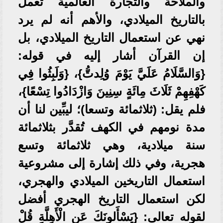
والملاحة والتجارة العالمية تعمل
بالتاريخ الميلادي، والأهم أنه لم يرد
نهي عن استعمال التاريخ الميلادي، بل
إن القرآن أشار إليه في قوله:
{وَالسَّلَامُ عَلَيَّ يَوْمَ وُلِدتُّ}، {وَلَبِثُوا فِي
كَهْفِهِمْ ثَلَاثَ مِائَةٍ سِنِينَ وَازْدَادُوا تِسْعًا}،
فلم يقل: (ثلاثمائة وتسعا)؛ ليبِّين لنا أن
مدة نومهم في الكهف تُقدَّر بثلاثمائة
سنة ميلادية، وهي ثلاثمائة وتسع
هجرية، وفي ذلك إشارة إلى مشروعية
استعمال التاريخين الميلادي والهجري،
لكن استعمال التاريخ الهجري أفضل
لقوله تعالى: {يَسْأَلونَكَ عَنِ الْأَهِلَّةِ قُلْ