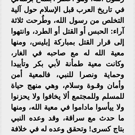
في تاريخ العرب قبل الإسلام حول آلية
التخلص من رسول الله، وطُرحت ثلاثة
آراء: الحبس أو القتل أو الطرد، وانتهوا
إلى قرار القتل بمباركة إبليس، ومنها
معية الله له مع صاحبه في الغار،
وكانت معية طمأنة لأبي بكر وتأييدا
وحماية ونصرا للنبي، فالمعية أمن
وأمان وقـوة وسلام، وهي منهج حياة
للمسلم وللمجتمع ألا يخافوا ولا يحزنوا
ولا ييأسوا ماداموا في معية الله، ومنها
ما حدث مع سراقة، وقد وعده النبي
بتاج كسرى! وتحقق وعده له في خلافة