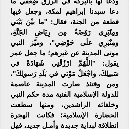
ودعا لها بالبركة في الرزق ضِعفي ما
دعا سيدنا إبراهيم لمكة، وجعل فيها
قطعة من الجنة، فقال: "ما بيْنَ بَيْتي
ومِنْبَرِي رَوْضَةٌ مِن رِيَاضِ الجَنَّةِ،
ومِنْبَرِي علَى حَوْضِي"، وميّز النبي
موتى المدينة عن غيرهم؛ ما جعل عمر
يقول: "اللَّهُمَّ ارْزُقْنِي شَهَادَةً في
سَبيلِكَ، واجْعَلْ مَوْتي في بَلَدِ رَسولِكَ"،
ومن وقتئذ صارت المدينة عاصمة
للدولة الإسلامية الفتية مدة حكم النبي
وخلفائه الراشدين، ومنها سطعت
الحضارة الإسلامية؛ فكانت الهجرة
انطلاقة لبداية جديدة وأمـل جديد، فهل