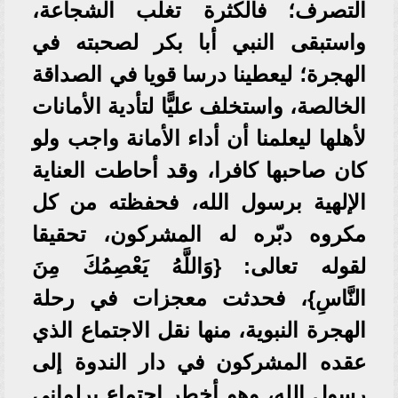
التصرف؛ فالكثرة تغلب الشجاعة،
واستبقى النبي أبا بكر لصحبته في
الهجرة؛ ليعطينا درسا قويا في الصداقة
الخالصة، واستخلف عليًّا لتأدية الأمانات
لأهلها ليعلمنا أن أداء الأمانة واجب ولو
كان صاحبها كافرا، وقد أحاطت العناية
الإلهية برسول الله، فحفظته من كل
مكروه دبّره له المشركون، تحقيقا
لقوله تعالى: {وَاللَّهُ يَعْصِمُكَ مِنَ
النَّاسِ}، فحدثت معجزات في رحلة
الهجرة النبوية، منها نقل الاجتماع الذي
عقده المشركون في دار الندوة إلى
رسول الله، وهو أخطر اجتماع برلماني