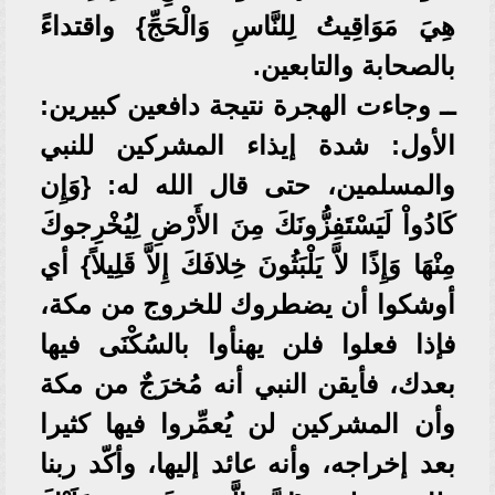
هِيَ مَوَاقِيتُ لِلنَّاسِ وَالْحَجِّ} واقتداءً
بالصحابة والتابعين.
ــ وجاءت الهجرة نتيجة دافعين كبيرين:
الأول: شدة إيذاء المشركين للنبي
والمسلمين، حتى قال الله له: {وَإِن
كَادُواْ لَيَسْتَفِزُّونَكَ مِنَ الأَرْضِ لِيُخْرِجوكَ
مِنْهَا وَإِذًا لاَّ يَلْبَثُونَ خِلافَكَ إِلاَّ قَلِيلاً} أي
أوشكوا أن يضطروك للخروج من مكة،
فإذا فعلوا فلن يهنأوا بالسُكْنَى فيها
بعدك، فأيقن النبي أنه مُخرَجٌ من مكة
وأن المشركين لن يُعمِّروا فيها كثيرا
بعد إخراجه، وأنه عائد إليها، وأكّد ربنا