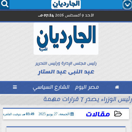




الأحد 9 أغسطس 2026
07:24 مـ
رئيس مجلس الإدارة ورئيس التحرير
عبد النبى عبد الستار

مصر اليوم
الشارع السياسي

رئيس الوزراء يصدر 7 قرارات مهمة
مل مع الصحفيين حاملى كارنيه النقابة
مقالات
الجمعة، 27 يونيو 2025
03:49 مـ
بتوقيت القاهرة
2025-06-27 15:49:31