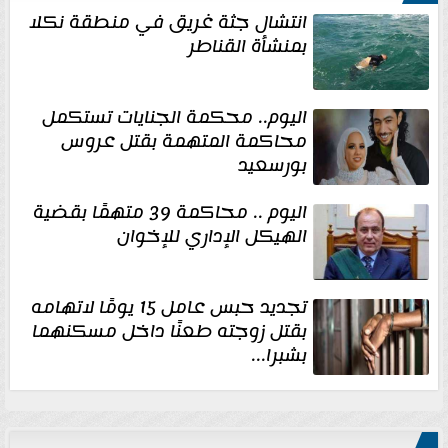
انتشال جثة غريق في منطقة نكلا
بمنشأة القناطر
اليوم.. محكمة الجنايات تستكمل
محاكمة المتهمة بقتل عروس
بورسعيد
اليوم .. محاكمة 39 متهمًا بقضية
الهيكل الإداري للإخوان
تجديد حبس عامل 15 يومًا لاتهامه
بقتل زوجته طعنًا داخل مسكنهما
بشبرا...