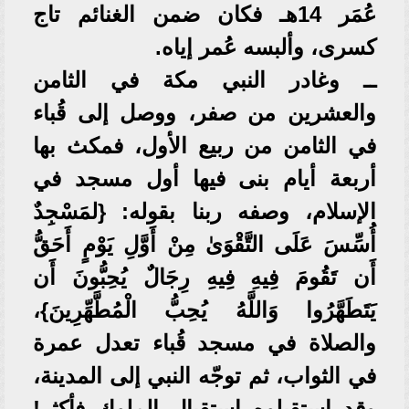
عُمَر 14هـ فكان ضمن الغنائم تاج
كسرى، وألبسه عُمر إياه.
ــ وغادر النبي مكة في الثامن
والعشرين من صفر، ووصل إلى قُباء
في الثامن من ربيع الأول، فمكث بها
أربعة أيام بنى فيها أول مسجد في
الإسلام، وصفه ربنا بقوله: {لمَسْجِدٌ
أُسِّسَ عَلَى التَّقْوَىٰ مِنْ أَوَّلِ يَوْمٍ أَحَقُّ
أَن تَقُومَ فِيهِ فِيهِ رِجَالٌ يُحِبُّونَ أَن
يَتَطَهَّرُوا وَاللَّهُ يُحِبُّ الْمُطَّهِّرِينَ}،
والصلاة في مسجد قُباء تعدل عمرة
في الثواب، ثم توجّه النبي إلى المدينة،
وقد استقبلوه استقبال الملوك فأكثر!