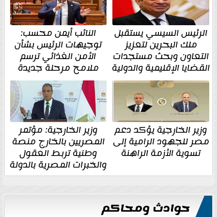
الرئيس السيسي يستقبل
النائب أيمن محسب:
ملك البحرين لتعزيز
توجيهات الرئيس بشأن
التعاون وبحث مستجدات
الأمن الغذائي ترسم
القضايا الإقليمية والدولية
ملامح مرحلة جديدة
وزير الخارجية يؤكد دعم
وزير الخارجية: مؤتمر
مصر للجهود الرامية إلى
المصريين بالخارج منصة
تسوية الأزمة الراهنة
وطنية تربط العقول
والخبرات المصرية بالدولة
حوادث ومحاكم