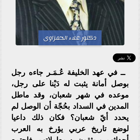
دكتور علاء الحمزاوى
ــ في عهد الخليفة عُـمَـر جاءه رجل
بوصل أمانة يثبت له دَيْنا على رجل،
موعده في شهر شعبان، وقد ماطل
المدين في السداد بحُجّة أن الوصل لم
يحدد أيّ شعبان؟ فكان ذلك داعيا
لوضع تاريخ عربي يؤرخ به العرب
أحداثهم ويوثقون به معاملاتهم، فاجتمع