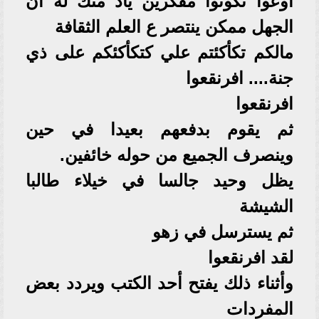
اوعوا تكونوا مفكرين ياد منك له ان
الجهل ممكن ينتصر ع العلم الثقافة
مالكم تكأكئتم علي كتكأكئكم على ذي
جنة.... افرنقعوا
افرنقعوا
ثم يقوم بدفعهم بعيدا في حين
وينصرف الجميع من حوله خائفين.
يظل وحيد جالسا في خيلاء طالبا
الشيشة
ثم يسترسل في زهو
لقد افرنقعوا
وأثناء ذلك يفتح أحد الكتب ويردد بعض
المفردات