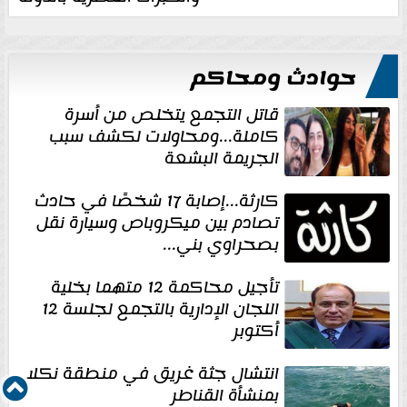
حوادث ومحاكم
قاتل التجمع يتخلص من أسرة
كاملة...ومحاولات لكشف سبب
الجريمة البشعة
كارثة...إصابة 17 شخصًا في حادث
تصادم بين ميكروباص وسيارة نقل
بصحراوي بني...
تأجيل محاكمة 12 متهما بخلية
اللجان الإدارية بالتجمع لجلسة 12
أكتوبر
انتشال جثة غريق في منطقة نكلا
بمنشأة القناطر