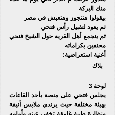
منك البركة
بيقولوا هتتجوز وهتعيش في مصر
ثم يعود لتقبيل رأس فتحي
ثم يتجمع أهل القرية حول الشيخ فتحي
محتفين بكراماته
أغنية استعراضية:
بلاك
لوحة 3
يجلس فتحي على منصة بأحد القاعات
بهيئة مختلفة حيث يرتدي ملابس أنيقة
ونظارة طبية غامقة تخفي عينه وأمامه