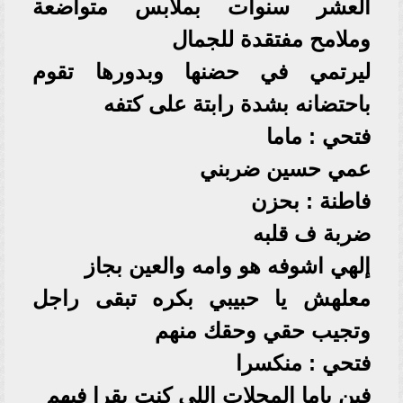
العشر سنوات بملابس متواضعة
وملامح مفتقدة للجمال
ليرتمي في حضنها وبدورها تقوم
باحتضانه بشدة رابتة على كتفه
فتحي : ماما
عمي حسين ضربني
فاطنة : بحزن
ضربة ف قلبه
إلهي اشوفه هو وامه والعين بجاز
معلهش يا حبيبي بكره تبقى راجل
وتجيب حقي وحقك منهم
فتحي : منكسرا
فين ياما المجلات اللي كنت بقرا فيهم