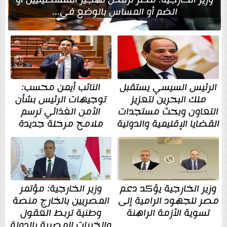
الضم أو المساس بالوضع في...
الرئيس السيسي يستقبل
النائب أيمن محسب:
ملك البحرين لتعزيز
توجيهات الرئيس بشأن
التعاون وبحث مستجدات
الأمن الغذائي ترسم
القضايا الإقليمية والدولية
ملامح مرحلة جديدة
وزير الخارجية يؤكد دعم
وزير الخارجية: مؤتمر
مصر للجهود الرامية إلى
المصريين بالخارج منصة
تسوية الأزمة الراهنة
وطنية تربط العقول
والخبرات المصرية بالدولة