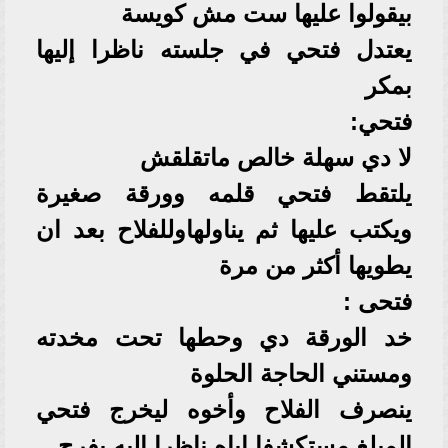
بيقولوا عليها ست مش كويسة
يعتدل فتحي في جلسته ناظرا إليها
بمكر
فتحي:
لا دي سهلة خالص ماتقلقش
يلتقط فتحي قلمه وورقة صغيرة
ويكتب عليها ثم يناولهاوللفلاح بعد ان
يطويها أكثر من مرة
فتحى :
خد الورقة دي وحطها تحت مخدته
ومستني الحاجة الحلوة
ينصرف الفلاح وأخوه ليخرج فتحي
المبلغ مستكشفا إياه ناظرا إليه بفرح.