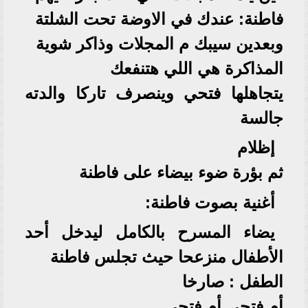
فاطنة: عندك في الاوضة تحت الشلتة
وبعدين سيبك م المجلات وذاكر شوية
المذاكرة هي اللي هتنفعك
يتجاهلها فتحي وينصرف تاركا والدته
جالسة
إظلام
ثم بؤرة ضوء بيضاء على فاطنة
أغنية بصوت فاطنة:
يضاء المسرح بالكامل ليدخل أحد
الأطفال منزعحا حيث تجلس فاطنة
الطفل : صارخا
أم فتحى أم فتحى