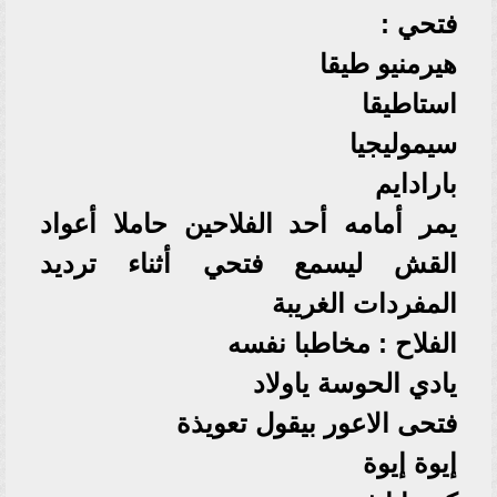
فتحي :
هيرمنيو طيقا
استاطيقا
سيموليجيا
بارادايم
يمر أمامه أحد الفلاحين حاملا أعواد
القش ليسمع فتحي أثناء ترديد
المفردات الغريبة
الفلاح : مخاطبا نفسه
يادي الحوسة ياولاد
فتحى الاعور بيقول تعويذة
إيوة إيوة