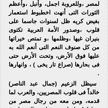
لمصر ،وللعروبة اجمل، وأنبل ،وأعظم
الثورات التى أنهت اخطبوط استعمار
بغيض كريه ظل لسنوات جاسما على
قلوب ،وصدور الأمة العربية تكتوى
بنيران غيها ،وظلمها ،و تمتص خيراتها
من كل صنوف النعم التى أنعم الله به
عليها فوق الأرض، وتحت الأرض حتى
فى بحارها (صراع تار يخى ) ، وانهارها
.
سيظل الزعيم (جمال عبد الناصر)
خالداً فى قلوب المصريين، والعرب لما
قدمه، ومن معه من رجال مصر من