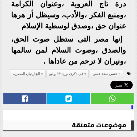
درة تاج العروبة ،وعنوان الكرامة
،ومنبع الفكر ،والأدب، وسيظل أز هرها
عنوان حق ،وصدق لوسطية الإسلام
إنها مصر التى ستظل صوت الحق،
والصدق ،وصوت السلام لمن سالمها
،ونيران لا ترحم من عاداها .
حسن سعد حسن
فى ذكرى ثورة ٢٣ يوليو
الجارديان المصرية
⇧
موضوعات متعلقة