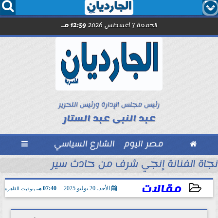




الجمعة 7 أغسطس 2026
12:59 مـ
رئيس مجلس الإدارة ورئيس التحرير
عبد النبى عبد الستار

مصر اليوم
الشارع السياسي

عم القطاع الصحي
نجاة الفنانة إنجي شرف من حادث سير
مقالات
الأحد، 20 يوليو 2025
07:40 مـ
بتوقيت القاهرة
2025-07-20 19:40:04