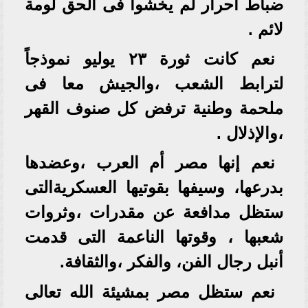
ضباط احرار لم يخشوا فى الحق لومة
لائم .
نعم كانت ثورة ٢٣ يوليو نموذجاً
لترابط الشعب ،والجيش معا فى
ملحمة وطنية ترفض كل صنوف القهر
،والإذلال .
نعم إنها مصر أم العرب ،وعضدها
بدرعها، وسيفها بقوتيها العسكريةالتى
ستظل مدافعة عن مقدرات ،وثروات
شعبها ، وقوتها الناعمة التى قدمت
أنبل رجال الفن، والفكر ،والثقافة.
نعم ستظل مصر بمشيئة الله تعالى