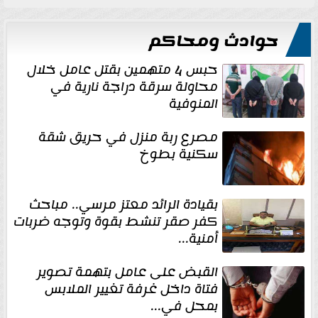
حوادث ومحاكم
حبس 4 متهمين بقتل عامل خلال
محاولة سرقة دراجة نارية في
المنوفية
مصرع ربة منزل في حريق شقة
سكنية بطوخ
بقيادة الرائد معتز مرسي.. مباحث
كفر صقر تنشط بقوة وتوجه ضربات
أمنية...
القبض على عامل بتهمة تصوير
فتاة داخل غرفة تغيير الملابس
بمحل في...