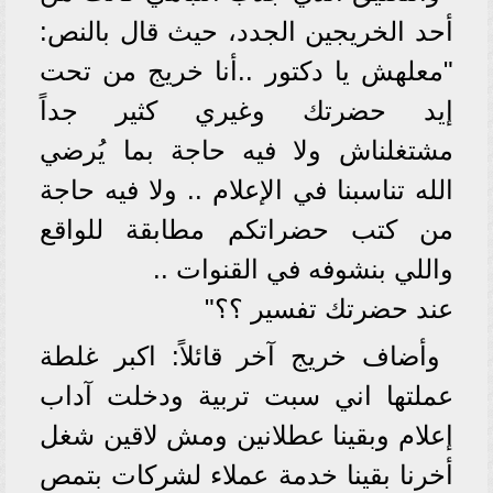
أحد الخريجين الجدد، حيث قال بالنص:
"معلهش يا دكتور ..أنا خريج من تحت
إيد حضرتك وغيري كثير جداً
مشتغلناش ولا فيه حاجة بما يُرضي
الله تناسبنا في الإعلام .. ولا فيه حاجة
من كتب حضراتكم مطابقة للواقع
واللي بنشوفه في القنوات ..
عند حضرتك تفسير ؟؟"
وأضاف خريج آخر قائلاً: اكبر غلطة
عملتها اني سبت تربية ودخلت آداب
إعلام وبقينا عطلانين ومش لاقين شغل
أخرنا بقينا خدمة عملاء لشركات بتمص