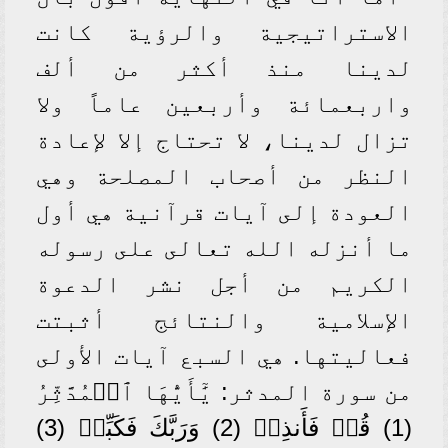
الاستراتيجية والرؤية كانت
لدينا منذ أكثر من ألف
واربعمائة وأربعين عاماً ولا
تزال لدينا، لا تحتاج إلا لإعادة
النظر من أصحاب المصلحة وهي
العودة إلى آيات قرآنية هي أول
ما أنزله الله تعالى على رسوله
الكريم من أجل نشر الدعوة
الإسلامية والنتائج أثبتت
فعاليتها. هي السبع آيات الأولى
من سورة المدثر: يَٰٓأَيُّهَا ٱلۡمُدَّثِّرُ
(1) قُمۡ فَأَنذِرۡ (2) وَرَبَّكَ فَكَبِّرۡ (3)