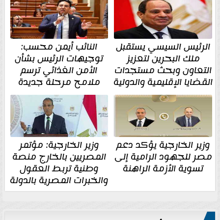
الرئيس السيسي يستقبل
النائب أيمن محسب:
ملك البحرين لتعزيز
توجيهات الرئيس بشأن
التعاون وبحث مستجدات
الأمن الغذائي ترسم
القضايا الإقليمية والدولية
ملامح مرحلة جديدة
وزير الخارجية يؤكد دعم
وزير الخارجية: مؤتمر
مصر للجهود الرامية إلى
المصريين بالخارج منصة
تسوية الأزمة الراهنة
وطنية تربط العقول
والخبرات المصرية بالدولة