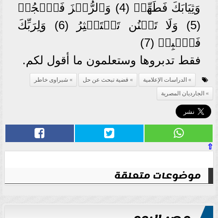
وَثِيَابَكَ فَطَهِّرۡ (4) وَٱلرُّجۡزَ فَٱهۡجُرۡ
(5) وَلَا تَمۡنُن تَسۡتَكۡثِرُ (6) وَلِرَبِّكَ
فَٱصۡبِرۡ (7)
فقط تدبروها وستعلمون ما أقول لكم.
الدراسات الإعلامية
قضية تبحث عن حل
شبراوى خاطر
الجارديان المصرية
⇧
موضوعات متعلقة