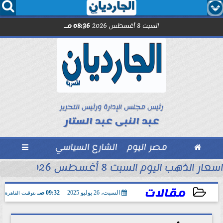




السبت 8 أغسطس 2026
08:36 مـ
رئيس مجلس الإدارة ورئيس التحرير
عبد النبى عبد الستار

مصر اليوم
الشارع السياسي

اسعار الذهب اليوم السبت 8 أغسطس 2026 فى محلات الصاغة
مقالات
السبت، 26 يوليو 2025
09:32 صـ
بتوقيت القاهرة
2025-07-26 09:32:38