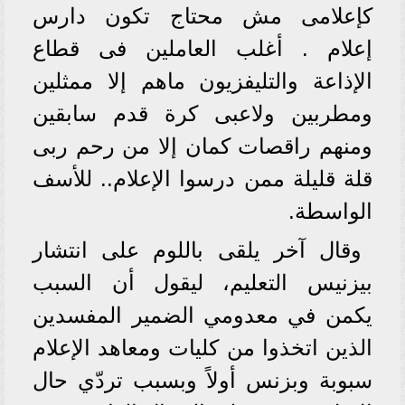
كإعلامى مش محتاج تكون دارس
إعلام . أغلب العاملين فى قطاع
الإذاعة والتليفزيون ماهم إلا ممثلين
ومطربين ولاعبى كرة قدم سابقين
ومنهم راقصات كمان إلا من رحم ربى
قلة قليلة ممن درسوا الإعلام.. للأسف
الواسطة.
وقال آخر يلقى باللوم على انتشار
بيزنيس التعليم، ليقول أن السبب
يكمن في معدومي الضمير المفسدين
الذين اتخذوا من كليات ومعاهد الإعلام
سبوبة وبزنس أولاً وبسبب تردّي حال