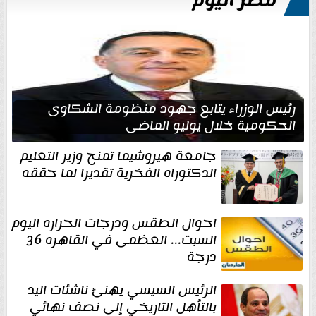
مصر اليوم
رئيس الوزراء يتابع جهود منظومة الشكاوى
الحكومية خلال يوليو الماضي
جامعة هيروشيما تمنح وزير التعليم
الدكتوراه الفخرية تقديرا لما حققه
احوال الطقس ودرجات الحراره اليوم
السبت... العظمى في القاهره 36
درجة
الرئيس السيسي يهنئ ناشئات اليد
بالتأهل التاريخي إلى نصف نهائي