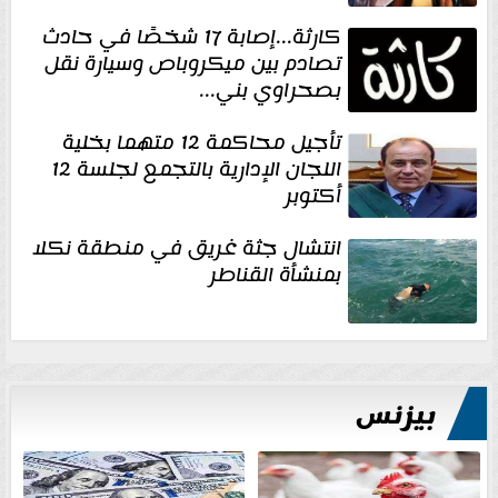
كارثة...إصابة 17 شخصًا في حادث
تصادم بين ميكروباص وسيارة نقل
بصحراوي بني...
تأجيل محاكمة 12 متهما بخلية
اللجان الإدارية بالتجمع لجلسة 12
أكتوبر
انتشال جثة غريق في منطقة نكلا
بمنشأة القناطر
بيزنس