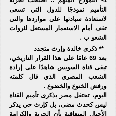
4- النموذج الملهم .. أصبحت تجربة
التأميم نموذجًا للدول التي تسعى
لاستعادة سيادتها على مواردها والتى
تقف أمام الاستعمار المستغل لثروات
الشعو ب .
** ذكرى خالدة وإرث متجدد
بعد 69 عامًا على هذا القرار التاريخي،
تبقى قناة السويس شاهدًا على إرادة
الشعب المصري الذي قال كلمته
ورفض الخنوع والخضوع .
اليوم، تحتفل مصر بذكرى تأميم القناة
ليس كحدث مضى، بل كإرث حي يذكر
الأجيال المتعاقبة بأن الحرية والكرامة