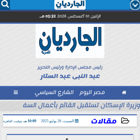




الإثنين 10 أغسطس 2026
05:32 مـ
رئيس مجلس الإدارة ورئيس التحرير
عبد النبى عبد الستار

مصر اليوم
الشارع السياسي

حين تصنع الأمانة ما...
وزيرة الإسكان تستقبل القائم بأعمال السفير الأمر
مقالات
السبت، 26 يوليو 2025
10:09 مـ
بتوقيت القاهرة
2025-07-26 22:09:29