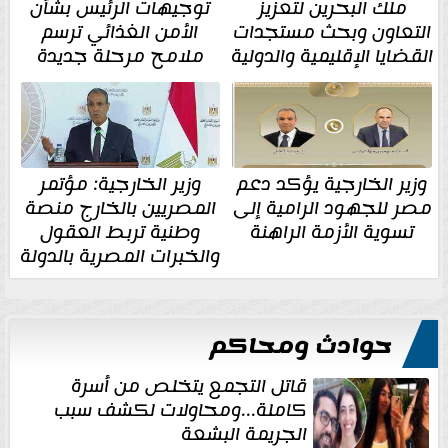
ملك البحرين لتعزيز
توجيهات الرئيس بشأن
التعاون وبحث مستجدات
الأمن الغذائي ترسم
القضايا الإقليمية والدولية
ملامح مرحلة جديدة
وزير الخارجية يؤكد دعم
وزير الخارجية: مؤتمر
مصر للجهود الرامية إلى
المصريين بالخارج منصة
تسوية الأزمة الراهنة
وطنية تربط العقول
والخبرات المصرية بالدولة
حوادث ومحاكم
قاتل التجمع يتخلص من أسرة
كاملة...ومحاولات لكشف سبب
الجريمة البشعة