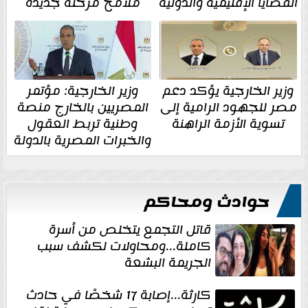
القضايا الإقليمية والدولية
ملامح مرحلة جديدة
وزير الخارجية يؤكد دعم
وزير الخارجية: مؤتمر
مصر للجهود الرامية إلى
المصريين بالخارج منصة
تسوية الأزمة الراهنة
وطنية تربط العقول
والخبرات المصرية بالدولة
حوادث ومحاكم
قاتل التجمع يتخلص من أسرة
كاملة...ومحاولات لكشف سبب
الجريمة البشعة
كارثة...إصابة 17 شخصًا في حادث