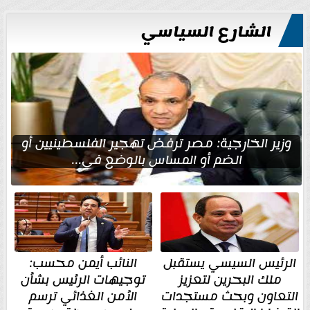
الشارع السياسي
وزير الخارجية: مصر ترفض تهجير الفلسطينيين أو
الضم أو المساس بالوضع في...
الرئيس السيسي يستقبل
النائب أيمن محسب:
ملك البحرين لتعزيز
توجيهات الرئيس بشأن
التعاون وبحث مستجدات
الأمن الغذائي ترسم