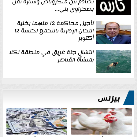
تصادم بين ميكروباص وسيارة نقل
بصحراوي بني...
تأجيل محاكمة 12 متهما بخلية
اللجان الإدارية بالتجمع لجلسة 12
أكتوبر
انتشال جثة غريق في منطقة نكلا
بمنشأة القناطر
بيزنس