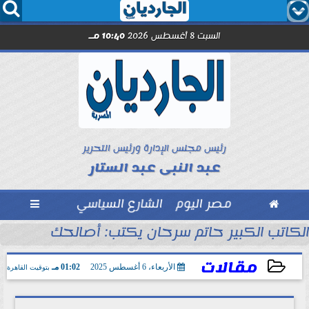




السبت 8 أغسطس 2026
10:40 مـ
رئيس مجلس الإدارة ورئيس التحرير
عبد النبى عبد الستار

مصر اليوم
الشارع السياسي

الكاتب الكبير حاتم سرحان يكتب: أصالحك على إيه و
مقالات
الأربعاء، 6 أغسطس 2025
01:02 مـ
بتوقيت القاهرة
2025-08-06 13:02:50