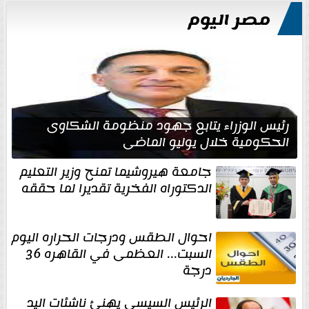
مصر اليوم
رئيس الوزراء يتابع جهود منظومة الشكاوى
الحكومية خلال يوليو الماضي
جامعة هيروشيما تمنح وزير التعليم
الدكتوراه الفخرية تقديرا لما حققه
احوال الطقس ودرجات الحراره اليوم
السبت... العظمى في القاهره 36
درجة
الرئيس السيسي يهنئ ناشئات اليد