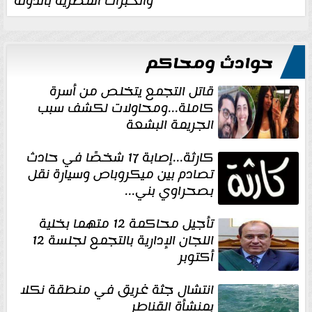
والخبرات المصرية بالدولة
حوادث ومحاكم
قاتل التجمع يتخلص من أسرة
كاملة...ومحاولات لكشف سبب
الجريمة البشعة
كارثة...إصابة 17 شخصًا في حادث
تصادم بين ميكروباص وسيارة نقل
بصحراوي بني...
تأجيل محاكمة 12 متهما بخلية
اللجان الإدارية بالتجمع لجلسة 12
أكتوبر
انتشال جثة غريق في منطقة نكلا
بمنشأة القناطر