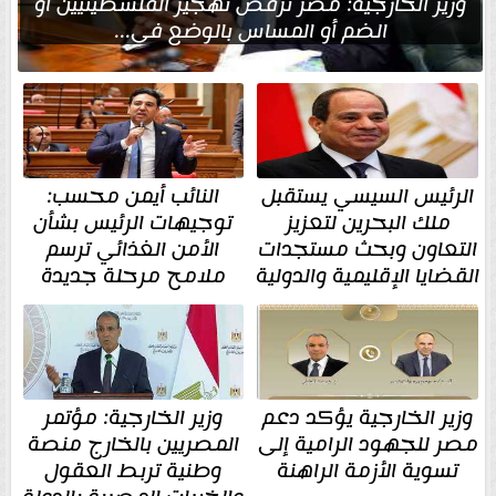
وزير الخارجية: مصر ترفض تهجير الفلسطينيين أو
الضم أو المساس بالوضع في...
الرئيس السيسي يستقبل
النائب أيمن محسب:
ملك البحرين لتعزيز
توجيهات الرئيس بشأن
التعاون وبحث مستجدات
الأمن الغذائي ترسم
القضايا الإقليمية والدولية
ملامح مرحلة جديدة
وزير الخارجية يؤكد دعم
وزير الخارجية: مؤتمر
مصر للجهود الرامية إلى
المصريين بالخارج منصة
تسوية الأزمة الراهنة
وطنية تربط العقول