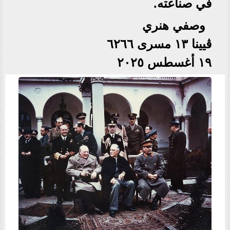
في صناعته.
وصفي هنري
ڤيينا ١٣ مسرى ٦٢٦٦
١٩ أغسطس ٢٠٢٥