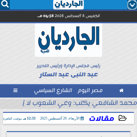




الخميس 6 أغسطس 2026
04:58 مـ
رئيس مجلس الإدارة ورئيس التحرير
عبد النبى عبد الستار

مصر اليوم
الشارع السياسي

مد صلاح.. اليوم
محمد الشافعي يكتب: وعي الشعوب لا يُقاس بالعن
مقالات
الأربعاء، 20 أغسطس 2025
12:33 مـ
بتوقيت القاهرة
2025-08-20 12:33:57