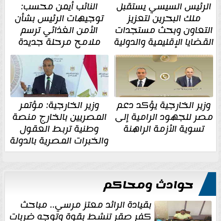
الرئيس السيسي يستقبل
النائب أيمن محسب:
ملك البحرين لتعزيز
توجيهات الرئيس بشأن
التعاون وبحث مستجدات
الأمن الغذائي ترسم
القضايا الإقليمية والدولية
ملامح مرحلة جديدة
وزير الخارجية يؤكد دعم
وزير الخارجية: مؤتمر
مصر للجهود الرامية إلى
المصريين بالخارج منصة
تسوية الأزمة الراهنة
وطنية تربط العقول
والخبرات المصرية بالدولة
حوادث ومحاكم
بقيادة الرائد معتز مرسي.. مباحث
كفر صقر تنشط بقوة وتوجه ضربات