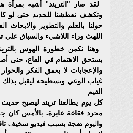
لقد صار "التريند" أشبه بمرآة ه
وتكشف تعطشنا للجديد حتى لو كان 
حولنا بالعلم والتطوير والابحاث ال
اللهث وراء اللاشيء والسباق علي ت
وهنا تكمن خطورة الهوس بالتريند
يستحق الاهتمام في القاع، حتى أصب
والإعجابات لا بعمق الفكر والحو
غياب الوعي وتسطيحه ليقبل بذلك و
القيم
كل يوم يطالعنا تريند ليصبح حديث
مجرد فقاعة عابرة. بالأمس كان جد
واليوم ضجة بسبب فيديو سخيف تافه