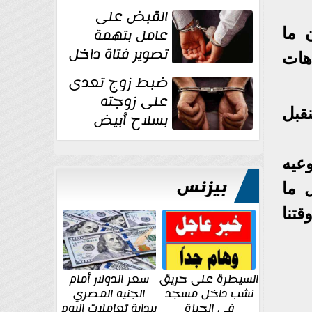
بقوة وتوجه
القبض على
ضربات أمنية...
عامل بتهمة
 ما
تصوير فتاة داخل
اهات
غرفة تغيير
ضبط زوج تعدى
الملابس بمحل في...
على زوجته
نقبل
بسلاح أبيض
وأصابها بجرح
قطعي في الوجه...
عيه
بيزنس
 ما
قتنا
السيطرة على حريق
سعر الدولار أمام
نشب داخل مسجد
الجنيه المصري
في الجيزة
ببداية تعاملات اليوم