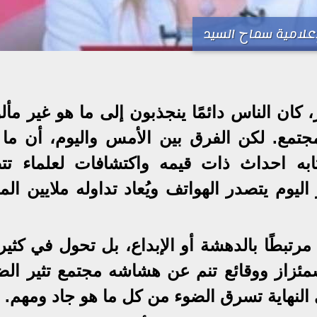
إعلامية سماح السيد
كان الناس دائمًا ينجذبون إلى ما هو غير مأل
تمع. لكن الفرق بين الأمس واليوم، أن ما 
ابه احداث ذات قيمه واكتشافات لعلماء تت
وم يتصدر الهواتف ويُعاد تداوله ملايين الم
 مرتبطًا بالدهشة أو الإبداع، بل تحول في كثي
اشمئزاز ووقائع تنم عن هشاشه مجتمع تثير ال
في النهاية تسرق الضوء من كل ما هو جاد ومهم.