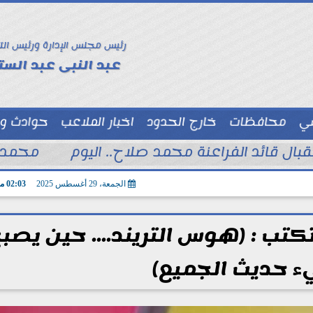
رئيس مجلس الإدارة ورئيس الت
عبد النبى عبد الستا
سي
محافظات
خارج الحدود
اخبار الملاعب
حوادث و
توك شو
تقبال قائد الفراعنة محمد صلاح.. اليوم
محمد ا
الجمعة، 29 أغسطس 2025
02:03 مـ
كتب : (هوس التريند.... حين يصب
ء حديث الجميع)