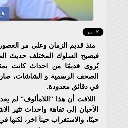
ال
منذ قديم الزمان وعلى مر العصور، 
فيصبح السلوك المختلف حديث المج
يُروى قديمًا من احداث كانت بمث
الصحف الرسمية و الشاشات، صار الي
في دقائق معدودة.
اللافت أن هذا "اللامألوف" لم يعد
الأحيان إلى تفاهة واحداث تثير ال
حينًا، والاستغراب حينآ اخر، لكنها 