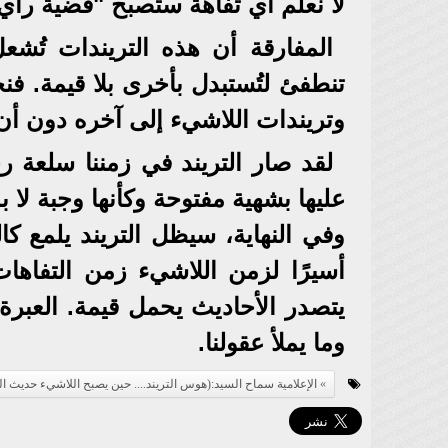
لا نعلم أي تفاهة ستصبح "قضية رأي
المفارقة أن هذه التريندات تُش
تنطفئ لتُستبدل بأخرى بلا قيمة. فنج
وتريندات اللاشيء إلى آخره دون أن 
لقد صار التريند في زمننا سلعة رخ
عليها بشهية مفتوحة وكأنها وجبة لا بدي
وفي النهاية، سيظل التريند يلمع ك
أسيرًا لزمن اللاشيء زمن التفاه
يتصدر الأحاديث يحمل قيمة. العبرة أن 
وما يملأ عقولنا.
الإعلامية سماح السيد:(هوس التريند.... حين يصبح اللاشيء حديث ال