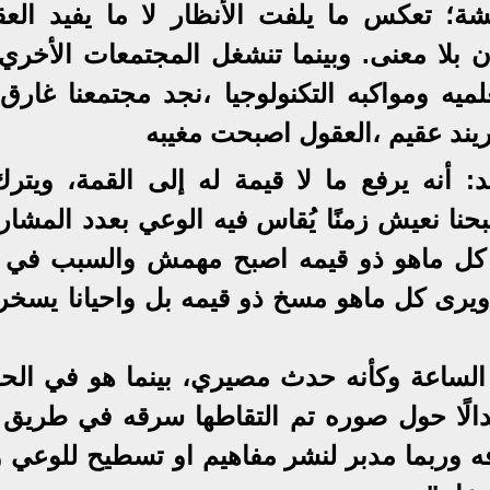
شة؛ تعكس ما يلفت الأنظار لا ما يفيد العق
بلا معنى. وبينما تنشغل المجتمعات الأخري
علميه ومواكبه التكنولوجيا ،نجد مجتمعنا غار
ريند عقيم ،العقول اصبحت مغيبه
: أنه يرفع ما لا قيمة له إلى القمة، ويترك
حنا نعيش زمنًا يُقاس فيه الوعي بعدد المشار
ار كل ماهو ذو قيمه اصبح مهمش والسبب في 
يرى كل ماهو مسخ ذو قيمه بل واحيانا يسخر
 الساعة وكأنه حدث مصيري، بينما هو في الحق
الًا حول صوره تم التقاطها سرقه في طريق 
 وربما مدبر لنشر مفاهيم او تسطيح للوعي وغ