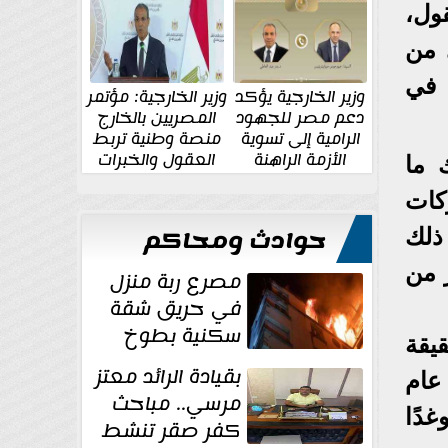
الإقليمية والدولية
جديدة
ول،
 من
ق في
وزير الخارجية يؤكد
وزير الخارجية: مؤتمر
دعم مصر للجهود
المصريين بالخارج
الرامية إلى تسوية
منصة وطنية تربط
الأزمة الراهنة
العقول والخبرات
 ما
المصرية بالدولة
كات
حوادث ومحاكم
ذلك
 من
مصرع ربة منزل
في حريق شقة
سكنية بطوخ
يقة
بقيادة الرائد معتز
عام
مرسي.. مباحث
دًا
كفر صقر تنشط