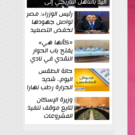
اليد بالتأهل التاريخي إلى
نصف نهائي كأس العالم
رئيس الوزراء: مصر
تواصل جهودها
لخفض التصعيد
والحفاظ على
«كأنها هي»
الاستقرار الإقليمي
يفتح باب الحوار
النقدي في نادي
أدب مصر الجديدة
حالة الطقس
اليوم.. شديد
الحرارة رطب نهارا
مائل للحرارة رطب
وزيرة الإسكان
ليلا.. و...
تتابع موقف تنفيذ
المشروعات
والخطة
الاستثمارية للجهاز المركزي