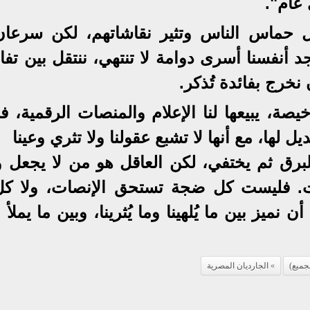
 عام".
عل حماس الناس وتثير نقاشاتهم، لكن سرعان
د أنفسنا أسرى دوامة لا تنتهي، ننتقل بين تف
نخرج بفائدة تُذكر.
يصة، يبيعها لنا الإعلام والمنصات الرقمية، ف
ل لها، مع أنها لا تشبع عقولنا ولا تثري وعينا
البرق ثم يختفي، لكن العاقل هو من لا يجعل و
ات. فليست كل ضجة تستحق الإنصات، ولا كل
نميز بين ما يُلهينا وما يُثرينا، وبين ما يملأ و
جميع)
الجارديان المصرية