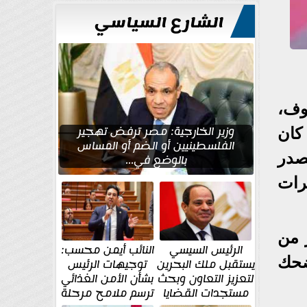
للتعمير
الشارع السياسي
وف،
وزير الخارجية: مصر ترفض تهجير
كان
الفلسطينيين أو الضم أو المساس
صدر
بالوضع في...
رات
ر من
الرئيس السيسي
النائب أيمن محسب:
ضحك
يستقبل ملك البحرين
توجيهات الرئيس
لتعزيز التعاون وبحث
بشأن الأمن الغذائي
مستجدات القضايا
ترسم ملامح مرحلة