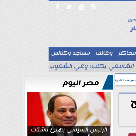




حرير

ر
محاكم
وظائف
مساجد وكنائس

لشافعي يكتب: وعي الشعوب لا يُقاس بالعناكب و
مصر اليوم
بتوقيت القاهرة
ح
الرئيس السيسي يهنئ ناشئات