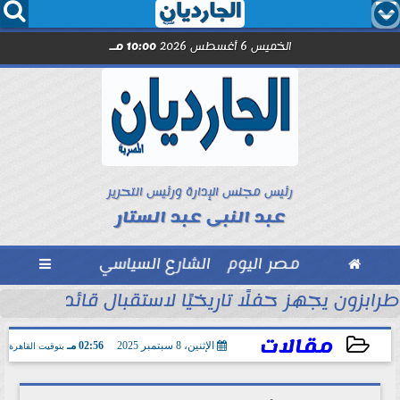




الخميس 6 أغسطس 2026
10:00 مـ
رئيس مجلس الإدارة ورئيس التحرير
عبد النبى عبد الستار

مصر اليوم
الشارع السياسي

ول
طرابزون يجهز حفلًا تاريخيًا لاستقبال قائد الفراعن
مقالات
الإثنين، 8 سبتمبر 2025
02:56 مـ
بتوقيت القاهرة
2025-09-08 14:56:43