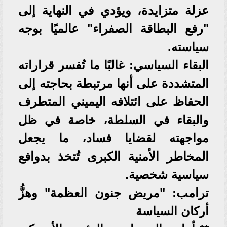
عزلة متزايدة، ويؤدي في النهاية إلى
"رفع البطاقة الصفراء" عالميًا بوجه
سياسته.
​البقاء السياسي: غالبًا ما تُفسر قراراته
المتشددة على أنها مرتبطة بحاجته إلى
الحفاظ على ائتلافه اليميني المتطرف
والبقاء في السلطة، خاصة في ظل
مواجهته لقضايا فساد، ما يجعل
المخاطر الأمنية الكبرى تُتخذ بدوافع
سياسية شخصية.
​ترامب: "مريض جنون العظمة" وهزُّ
أركان السياسة