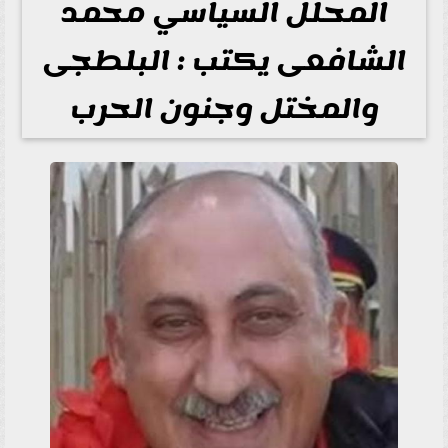
المحلل السياسي محمد
الشافعى يكتب : البلطجى
والمختل وجنون الحرب