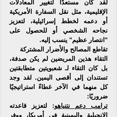
لقد كان مستعدًا لتغيير المعادلات
الإقليمية، مثل نقل السفارة الأمريكية
أو دعمه لخطط إسرائيلية، لتعزيز
نجاحه الشخصي أو للحصول على
"انتصار عظيم" ينسب إليه.
​تقاطع المصالح والأضرار المشتركة
​التقاء هذين المريضين لم يكن صدفة،
بل كان التقاء لـ شعبويتين متطابقتين
تستندان إلى أقصى اليمين. لقد وجد
كل منهما في الآخر غطاءً استراتيجيًا
ضروريًا:
ترامب دعم نتنياهو
: لتعزيز قاعدته
الإنجيلية واليمينية في أمريكا، ووفر