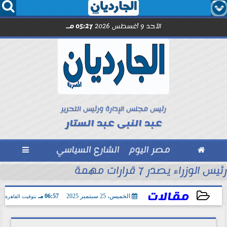




الأحد 9 أغسطس 2026
05:27 مـ
رئيس مجلس الإدارة ورئيس التحرير
عبد النبى عبد الستار

مصر اليوم
الشارع السياسي

رئيس الوزراء يصدر 7 قرارات مهمة
مل مع الصحفيين حاملى كارنيه النقابة
مقالات
الخميس، 25 سبتمبر 2025
06:57 مـ
بتوقيت القاهرة
2025-09-25 18:57:52