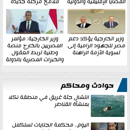
القضايا الإقليمية والدولية
ملامح مرحلة جديدة
وزير الخارجية يؤكد دعم
وزير الخارجية: مؤتمر
مصر للجهود الرامية إلى
المصريين بالخارج منصة
تسوية الأزمة الراهنة
وطنية تربط العقول
والخبرات المصرية بالدولة
حوادث ومحاكم
انتشال جثة غريق في منطقة نكلا
بمنشأة القناطر
اليوم.. محكمة الجنايات تستكمل