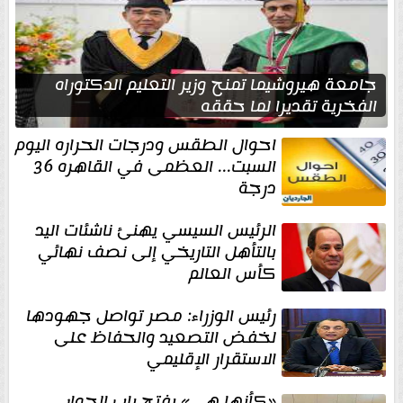
جامعة هيروشيما تمنح وزير التعليم الدكتوراه
الفخرية تقديرا لما حققه
احوال الطقس ودرجات الحراره اليوم
السبت... العظمى في القاهره 36
درجة
الرئيس السيسي يهنئ ناشئات اليد
بالتأهل التاريخي إلى نصف نهائي
كأس العالم
رئيس الوزراء: مصر تواصل جهودها
لخفض التصعيد والحفاظ على
الاستقرار الإقليمي
«كأنها هي» يفتح باب الحوار