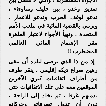
الأجواء المضطربة ، والتي لا تفصل بين
صديق وعدو ، بين حليف ومناوئء ،
تدعو لوقف الحرب وتدعو للاعمار ،
وترمي بالقضية المائية في ملعب الأمم
المتحدة ، وتهيأ الأجواء لاعتبار القاهرة
مقر الإهتمام المائي العالمي
المضطرب !!
إذ من ذا الذي يرضى لبلده أن يبقى
رهين صراع ديكة إقليمي ، ينقر طرف
من أطراف اتفاقيات كبري الآخرين
الموقعين معه علي تلك الاتفاقيات حتى
يدميهم غرقا ، ثم يخلد إلى الراحة ،
دون أن تدول تصرفاته وحركاته