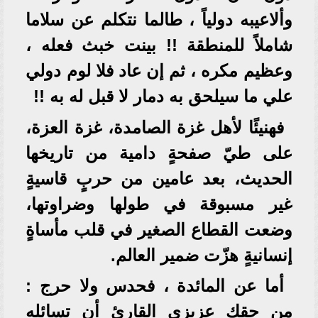
وألاعيبه دولياً ، طالما نتكلم عن سلاما
شاملاً للمنطقة !! بينت خبث فعله ،
وعظيم مكره ، ثم إن عاد فلا لوم دولي
علي ما سيلحق به دمار لا قبل له به !!
فهنيئًا لأهل غزة الصامدة، غزة العزة،
على طيّ صفحةٍ دامية من تاريخها
الحديث، بعد عامين من حربٍ قاسيةٍ
غير مسبوقة في طولها وضراوتها،
وضعت القطاع الصغير في قلب مأساةٍ
إنسانيةٍ هزّت ضمير العالم.
أما عن المائدة ، فحدس ولا حرج :
من حقك عزيزي القارئ أن تسائله