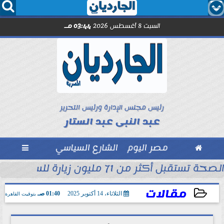




السبت 8 أغسطس 2026
03:44 مـ
رئيس مجلس الإدارة ورئيس التحرير
عبد النبى عبد الستار

مصر اليوم
الشارع السياسي

الصحة تستقبل أكثر من 71 مليون زيارة للسيدات لتلقي خدمات الفحص والتوعية...
في البيت الأبيض بأنه...
مقالات
الثلاثاء، 14 أكتوبر 2025
01:40 صـ
بتوقيت القاهرة
2025-10-14 01:40:42