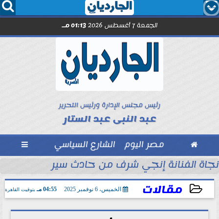




الجمعة 7 أغسطس 2026
01:13 مـ
رئيس مجلس الإدارة ورئيس التحرير
عبد النبى عبد الستار

مصر اليوم
الشارع السياسي

عم القطاع الصحي
نجاة الفنانة إنجي شرف من حادث سير
مقالات
الخميس، 6 نوفمبر 2025
04:55 مـ
بتوقيت القاهرة
2025-11-06 16:55:20