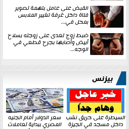
القبض على عامل بتهمة تصوير
فتاة داخل غرفة تغيير الملابس
بمحل في...
ضبط زوج تعدى على زوجته بسلاح
أبيض وأصابها بجرح قطعي في
الوجه...
بيزنس
السيطرة على حريق نشب
سعر الدولار أمام الجنيه
داخل مسجد في الجيزة
المصري ببداية تعاملات