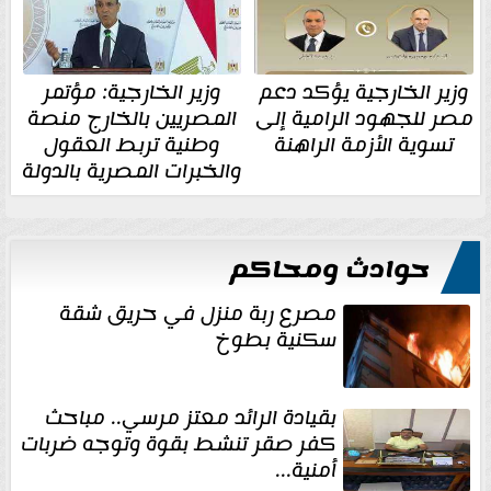
وزير الخارجية يؤكد دعم
وزير الخارجية: مؤتمر
مصر للجهود الرامية إلى
المصريين بالخارج منصة
تسوية الأزمة الراهنة
وطنية تربط العقول
والخبرات المصرية بالدولة
حوادث ومحاكم
مصرع ربة منزل في حريق شقة
سكنية بطوخ
بقيادة الرائد معتز مرسي.. مباحث
كفر صقر تنشط بقوة وتوجه ضربات
أمنية...