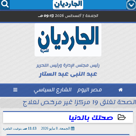




الجمعة 7 أغسطس 2026
09:13 مـ
رئيس مجلس الإدارة ورئيس التحرير
عبد النبى عبد الستار

مصر اليوم
الشارع السياسي

الصحة تغلق 19 مركزا غير مرخص لعلاج الإدمان والطب النفسي بالمقطم
بل انطلاق الموسم
صحتك بالدنيا
الجمعة، 8 مايو 2026
11:13 صـ
بتوقيت القاهرة
2026-05-08 11:13:44