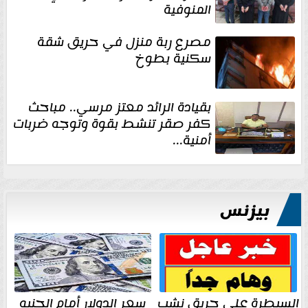
المنوفية
مصرع ربة منزل في حريق شقة
سكنية بطوخ
بقيادة الرائد معتز مرسي.. مباحث
كفر صقر تنشط بقوة وتوجه ضربات
أمنية...
بيزنس
السيطرة على حريق نشب
سعر الدولار أمام الجنيه