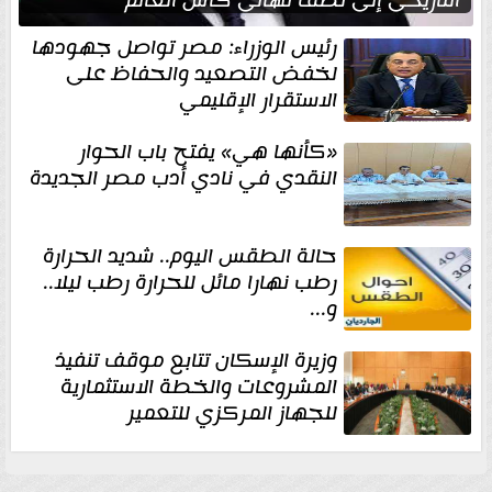
رئيس الوزراء: مصر تواصل جهودها
لخفض التصعيد والحفاظ على
الاستقرار الإقليمي
«كأنها هي» يفتح باب الحوار
النقدي في نادي أدب مصر الجديدة
حالة الطقس اليوم.. شديد الحرارة
رطب نهارا مائل للحرارة رطب ليلا..
و...
وزيرة الإسكان تتابع موقف تنفيذ
المشروعات والخطة الاستثمارية
للجهاز المركزي للتعمير