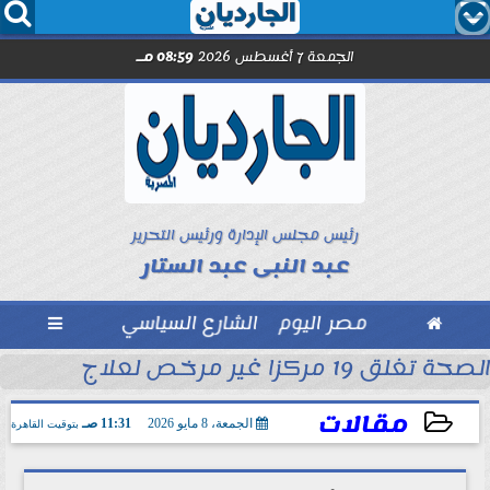




الجمعة 7 أغسطس 2026
08:59 مـ
رئيس مجلس الإدارة ورئيس التحرير
عبد النبى عبد الستار

مصر اليوم
الشارع السياسي

الصحة تغلق 19 مركزا غير مرخص لعلاج الإدمان والطب النفسي بالمقطم
بل انطلاق الموسم
مقالات
الجمعة، 8 مايو 2026
11:31 صـ
بتوقيت القاهرة
2026-05-08 11:31:55