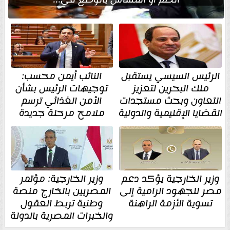
الرئيس السيسي يستقبل
النائب أيمن محسب:
ملك البحرين لتعزيز
توجيهات الرئيس بشأن
التعاون وبحث مستجدات
الأمن الغذائي ترسم
القضايا الإقليمية والدولية
ملامح مرحلة جديدة
وزير الخارجية يؤكد دعم
وزير الخارجية: مؤتمر
مصر للجهود الرامية إلى
المصريين بالخارج منصة
تسوية الأزمة الراهنة
وطنية تربط العقول
والخبرات المصرية بالدولة