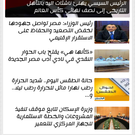
الرئيس السيسي يهنئ ناشئات اليد بالتأهل
التاريخي إلى نصف نهائي كأس العالم
رئيس الوزراء: مصر تواصل جهودها
لخفض التصعيد والحفاظ على
الاستقرار الإقليمي
«كأنها هي» يفتح باب الحوار
النقدي في نادي أدب مصر الجديدة
حالة الطقس اليوم.. شديد الحرارة
رطب نهارا مائل للحرارة رطب ليلا..
و...
وزيرة الإسكان تتابع موقف تنفيذ
المشروعات والخطة الاستثمارية
للجهاز المركزي للتعمير