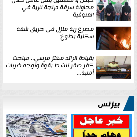
محاولة سرقة دراجة نارية في
المنوفية
مصرع ربة منزل في حريق شقة
سكنية بطوخ
بقيادة الرائد معتز مرسي.. مباحث
كفر صقر تنشط بقوة وتوجه ضربات
أمنية...
بيزنس