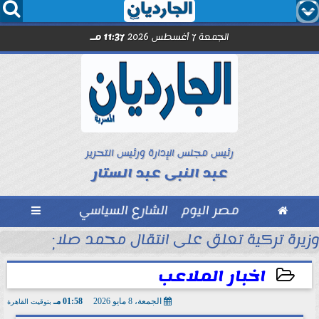




الجمعة 7 أغسطس 2026
11:37 مـ
رئيس مجلس الإدارة ورئيس التحرير
عبد النبى عبد الستار

مصر اليوم
الشارع السياسي

ى الرئيس التشادي
وزيرة تركية تعلق على انتقال محمد صلاح إلى طراب
اخبار الملاعب
الجمعة، 8 مايو 2026
01:58 مـ
بتوقيت القاهرة
2026-05-08 13:58:27