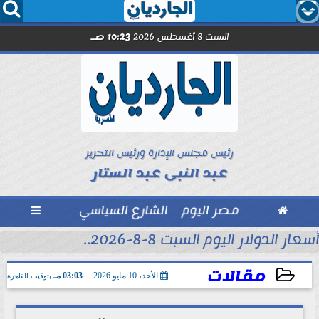




السبت 8 أغسطس 2026
10:23 صـ
رئيس مجلس الإدارة ورئيس التحرير
عبد النبى عبد الستار

مصر اليوم
الشارع السياسي

أسعار الدولار اليوم السبت 8-8-2026..
مقالات
الأحد، 10 مايو 2026
03:03 مـ
بتوقيت القاهرة
2026-05-10 15:03:10