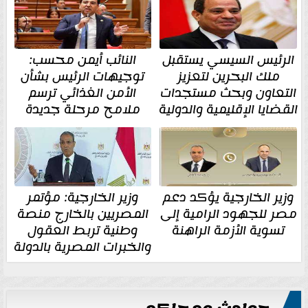
الرئيس السيسي يستقبل
النائب أيمن محسب:
ملك البحرين لتعزيز
توجيهات الرئيس بشأن
التعاون وبحث مستجدات
الأمن الغذائي ترسم
القضايا الإقليمية والدولية
ملامح مرحلة جديدة
وزير الخارجية يؤكد دعم
وزير الخارجية: مؤتمر
مصر للجهود الرامية إلى
المصريين بالخارج منصة
تسوية الأزمة الراهنة
وطنية تربط العقول
والخبرات المصرية بالدولة