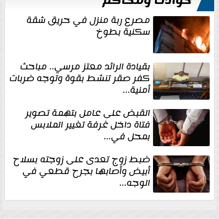
حوادث ومحاكم
مصرع ربة منزل في حريق شقة
سكنية بطوخ
بقيادة الرائد معتز مرسي.. مباحث
كفر صقر تنشط بقوة وتوجه ضربات
أمنية...
القبض على عامل بتهمة تصوير
فتاة داخل غرفة تغيير الملابس
بمحل في...
ضبط زوج تعدى على زوجته بسلاح
أبيض وأصابها بجرح قطعي في
الوجه...