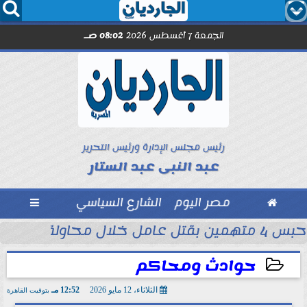




الجمعة 7 أغسطس 2026
08:02 صـ
رئيس مجلس الإدارة ورئيس التحرير
عبد النبى عبد الستار

مصر اليوم
الشارع السياسي

حبس 4 متهمين بقتل عامل خلال محاولة سرقة دراجة نارية في المنوفية
ود ..” محمد...
حوادث ومحاكم
الثلاثاء، 12 مايو 2026
12:52 مـ
بتوقيت القاهرة
2026-05-12 12:52:52