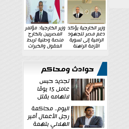
الإقليمية والدولية
جديدة
وزير الخارجية يؤكد
وزير الخارجية: مؤتمر
دعم مصر للجهود
المصريين بالخارج
الرامية إلى تسوية
منصة وطنية تربط
الأزمة الراهنة
العقول والخبرات
المصرية بالدولة
حوادث ومحاكم
تجديد حبس
عامل 15 يومًا
لاتهامه بقتل
زوجته طعنًا
اليوم.. محاكمة
داخل مسكنهما بشبرا...
رجل الأعمال أمير
الهلالي بتهمة