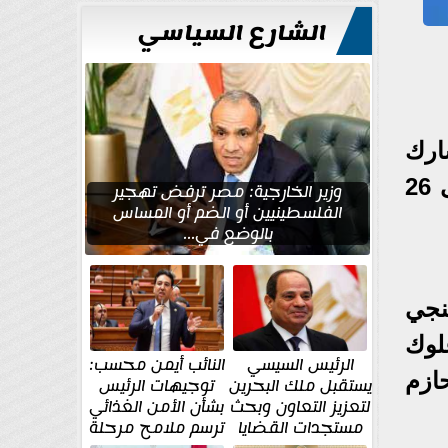
الشارع السياسي
ارك
بها في بطولة شمال أفريقيا والتي تستضيفها الإسماعيلية في الفترة من 14 وحتى 26
وزير الخارجية: مصر ترفض تهجير
الفلسطينيين أو الضم أو المساس
بالوضع في...
نجي
لوك
الرئيس السيسي
النائب أيمن محسب:
ازم
يستقبل ملك البحرين
توجيهات الرئيس
لتعزيز التعاون وبحث
بشأن الأمن الغذائي
مستجدات القضايا
ترسم ملامح مرحلة