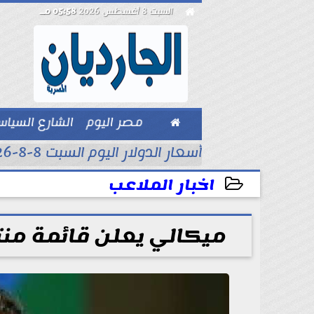

السبت 8 أغسطس 2026
05:58 مـ

مصر اليوم
الشارع السيا
بيزنس
أسعار الدولار اليوم السبت 8-8-2026..
اخبار الملاعب
2024-11-14 11:21:08
ميكالي يعلن قائمة منت