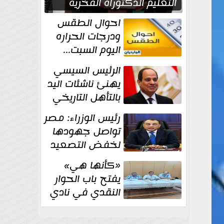
التعليم الدكتوراه الفخرية
تقديرا لما حققه
احوال الطقس
ودرجات الحراره
اليوم السبت...
العظمى في
الرئيس السيسي
القاهره 36 درجة
يهنئ ناشئات اليد
بالتأهل التاريخي
إلى نصف نهائي
رئيس الوزراء: مصر
كأس العالم
تواصل جهودها
لخفض التصعيد
والحفاظ على
«كأنها هي»
الاستقرار الإقليمي
يفتح باب الحوار
النقدي في نادي
أدب مصر الجديدة