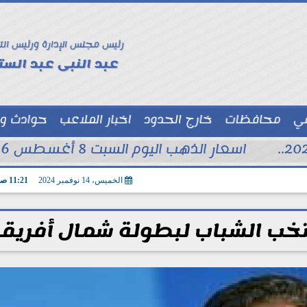
رئيس مجلس الإدارة ورئيس الت
عبد النبى عبد الستا
سي
محافظات
خارج الحدود
اخبار الملاعب
حوادث و
توك شو
اسعار الذهب اليوم السبت 8 أغسطس 2026 فى محلات الصاغة
الخميس، 14 نوفمبر 2024
11:21 صـ
خب الشباب لبطولة شمال أفريقي