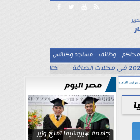




حرير

ر
محاكم
وظائف
مساجد وكنائس

خالد الغندور يطلب الد
مصر اليوم
بتوقيت القاهرة
ا
جامعة هيروشيما تمنح وزير